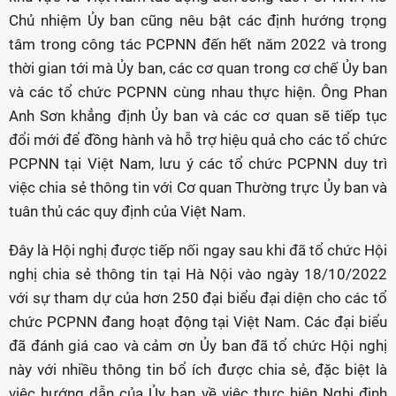
Chủ nhiệm Ủy ban cũng nêu bật các định hướng trọng
tâm trong công tác PCPNN đến hết năm 2022 và trong
thời gian tới mà Ủy ban, các cơ quan trong cơ chế Ủy ban
và các tổ chức PCPNN cùng nhau thực hiện. Ông Phan
Anh Sơn khẳng định Ủy ban và các cơ quan sẽ tiếp tục
đổi mới để đồng hành và hỗ trợ hiệu quả cho các tổ chức
PCPNN tại Việt Nam, lưu ý các tổ chức PCPNN duy trì
việc chia sẻ thông tin với Cơ quan Thường trực Ủy ban và
tuân thủ các quy định của Việt Nam.
Đây là Hội nghị được tiếp nối ngay sau khi đã tổ chức Hội
nghị chia sẻ thông tin tại Hà Nội vào ngày 18/10/2022
với sự tham dự của hơn 250 đại biểu đại diện cho các tổ
chức PCPNN đang hoạt động tại Việt Nam. Các đại biểu
đã đánh giá cao và cảm ơn Ủy ban đã tổ chức Hội nghị
này với nhiều thông tin bổ ích được chia sẻ, đặc biệt là
việc hướng dẫn của Ủy ban về việc thực hiện Nghị định