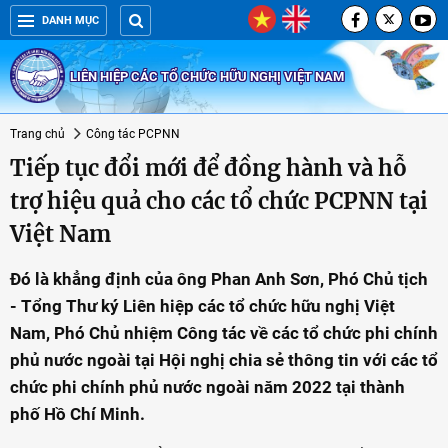
DANH MỤC
LIÊN HIỆP CÁC TỔ CHỨC HỮU NGHỊ VIỆT NAM
Trang chủ
Công tác PCPNN
Tiếp tục đổi mới để đồng hành và hỗ
trợ hiệu quả cho các tổ chức PCPNN tại
Việt Nam
Đó là khẳng định của ông Phan Anh Sơn, Phó Chủ tịch
- Tổng Thư ký Liên hiệp các tổ chức hữu nghị Việt
Nam, Phó Chủ nhiệm Công tác về các tổ chức phi chính
phủ nước ngoài tại Hội nghị chia sẻ thông tin với các tổ
chức phi chính phủ nước ngoài năm 2022 tại thành
phố Hồ Chí Minh.