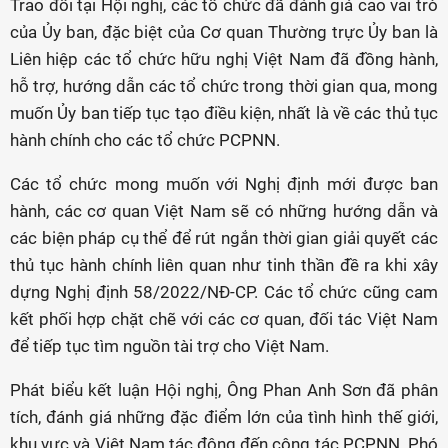
Trao đổi tại Hội nghị, các tổ chức đã đánh giá cao vai trò
của Ủy ban, đặc biệt của Cơ quan Thường trực Ủy ban là
Liên hiệp các tổ chức hữu nghị Việt Nam đã đồng hành,
hỗ trợ, hướng dẫn các tổ chức trong thời gian qua, mong
muốn Ủy ban tiếp tục tạo điều kiện, nhất là về các thủ tục
hành chính cho các tổ chức PCPNN.
Các tổ chức mong muốn với Nghị định mới được ban
hành, các cơ quan Việt Nam sẽ có những hướng dẫn và
các biện pháp cụ thể để rút ngắn thời gian giải quyết các
thủ tục hành chính liên quan như tinh thần đề ra khi xây
dựng Nghị định 58/2022/NĐ-CP. Các tổ chức cũng cam
kết phối hợp chặt chẽ với các cơ quan, đối tác Việt Nam
để tiếp tục tìm nguồn tài trợ cho Việt Nam.
Phát biểu kết luận Hội nghị, Ông Phan Anh Sơn đã phân
tích, đánh giá những đặc điểm lớn của tình hình thế giới,
khu vực và Việt Nam tác động đến công tác PCPNN. Phó