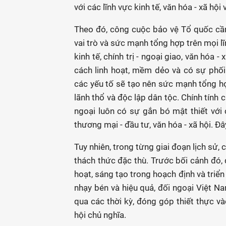
với các lĩnh vực kinh tế, văn hóa - xã hội 
Theo đó, công cuộc bảo vệ Tổ quốc cần
vai trò và sức mạnh tổng hợp trên mọi l
kinh tế, chính trị - ngoại giao, văn hóa
cách linh hoạt, mềm dẻo và có sự phối
các yếu tố sẽ tạo nên sức mạnh tổng hợ
lãnh thổ và độc lập dân tộc. Chính tính
ngoại luôn có sự gắn bó mật thiết với c
thương mại - đầu tư, văn hóa - xã hội. Đ
Tuy nhiên, trong từng giai đoạn lịch sử
thách thức đặc thù. Trước bối cảnh đó, 
hoạt, sáng tạo trong hoạch định và triể
nhạy bén và hiệu quả, đối ngoại Việt 
qua các thời kỳ, đóng góp thiết thực 
hội chủ nghĩa.