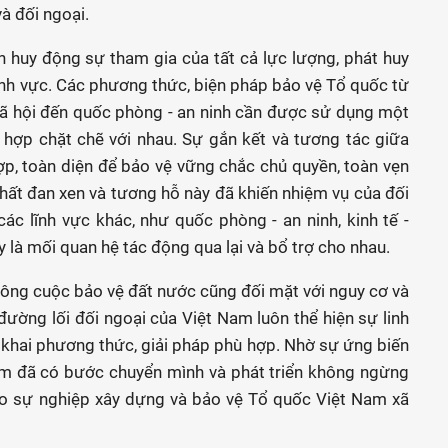
và đối ngoại.
 huy động sự tham gia của tất cả lực lượng, phát huy
ĩnh vực. Các phương thức, biện pháp bảo vệ Tổ quốc từ
 - xã hội đến quốc phòng - an ninh cần được sử dụng một
 hợp chặt chẽ với nhau. Sự gắn kết và tương tác giữa
p, toàn diện để bảo vệ vững chắc chủ quyền, toàn vẹn
 chất đan xen và tương hỗ này đã khiến nhiệm vụ của đối
ác lĩnh vực khác, như quốc phòng - an ninh, kinh tế -
ây là mối quan hệ tác động qua lại và bổ trợ cho nhau.
, công cuộc bảo vệ đất nước cũng đối mặt với nguy cơ và
đường lối đối ngoại của Việt Nam luôn thể hiện sự linh
n khai phương thức, giải pháp phù hợp. Nhờ sự ứng biến
Nam đã có bước chuyển mình và phát triển không ngừng
vào sự nghiệp xây dựng và bảo vệ Tổ quốc Việt Nam xã