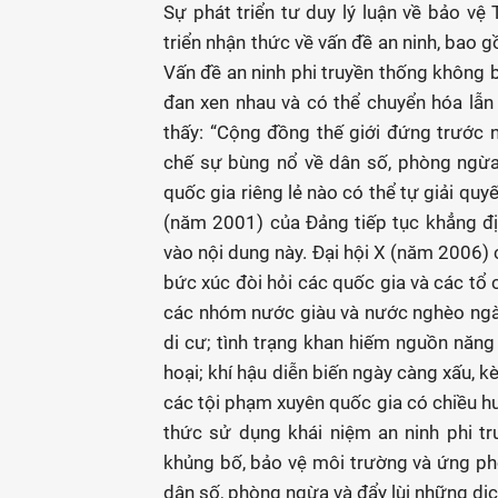
Sự phát triển tư duy lý luận về bảo vệ
triển nhận thức về vấn đề an ninh, bao g
Vấn đề an ninh phi truyền thống không bi
đan xen nhau và có thể chuyển hóa lẫn
thấy: “Cộng đồng thế giới đứng trước n
chế sự bùng nổ về dân số, phòng ngừa 
quốc gia riêng lẻ nào có thể tự giải quy
(năm 2001) của Đảng tiếp tục khẳng đ
vào nội dung này. Đại hội X (năm 2006) 
bức xúc đòi hỏi các quốc gia và các tổ 
các nhóm nước giàu và nước nghèo ngày
di cư; tình trạng khan hiếm nguồn năng 
hoại; khí hậu diễn biến ngày càng xấu, k
các tội phạm xuyên quốc gia có chiều hư
thức sử dụng khái niệm an ninh phi t
khủng bố, bảo vệ môi trường và ứng phó
dân số, phòng ngừa và đẩy lùi những dị