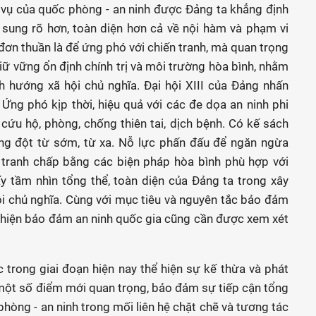
m vụ của quốc phòng - an ninh được Đảng ta khẳng định
 sung rõ hơn, toàn diện hơn cả về nội hàm và phạm vi
ơn thuần là để ứng phó với chiến tranh, mà quan trọng
giữ vững ổn định chính trị và môi trường hòa bình, nhằm
h hướng xã hội chủ nghĩa. Đại hội XIII của Đảng nhấn
Ứng phó kịp thời, hiệu quả với các đe dọa an ninh phi
 cứu hộ, phòng, chống thiên tai, dịch bệnh. Có kế sách
ung đột từ sớm, từ xa. Nỗ lực phấn đấu để ngăn ngừa
c tranh chấp bằng các biện pháp hòa bình phù hợp với
ấy tầm nhìn tổng thể, toàn diện của Đảng ta trong xây
i chủ nghĩa. Cùng với mục tiêu và nguyên tắc bảo đảm
c hiện bảo đảm an ninh quốc gia cũng cần được xem xét
trong giai đoạn hiện nay thể hiện sự kế thừa và phát
 một số điểm mới quan trọng, bảo đảm sự tiếp cận tổng
phòng - an ninh trong mối liên hệ chặt chẽ và tương tác