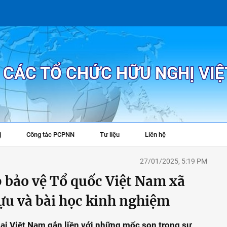
P CÁC TỔ CHỨC HỮU NGHỊ VI
ị
Công tác PCPNN
Tư liệu
Liên hệ
+
27/01/2025, 5:19 PM
p bảo vệ Tổ quốc Việt Nam xã
ựu và bài học kinh nghiệm
goại Việt Nam gắn liền với những mốc son trong sự