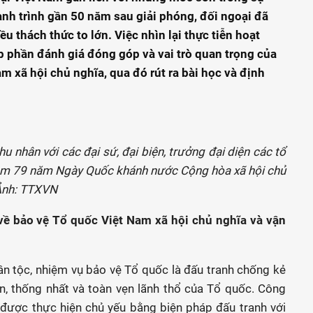
nh trình gần 50 năm sau giải phóng, đối ngoại đã
 thách thức to lớn. Việc nhìn lại thực tiễn hoạt
p phần đánh giá đóng góp và vai trò quan trọng của
m xã hội chủ nghĩa, qua đó rút ra bài học và định
u nhân với các đại sứ, đại biện, trưởng đại diện các tổ
iệm 79 năm Ngày Quốc khánh nước Cộng hòa xã hội chủ
_Ảnh: TTXVN
 về bảo vệ Tổ quốc Việt Nam xã hội chủ nghĩa và vận
ân tộc, nhiệm vụ bảo vệ Tổ quốc là đấu tranh chống kẻ
n, thống nhất và toàn vẹn lãnh thổ của Tổ quốc. Công
 được thực hiện chủ yếu bằng biện pháp đấu tranh với