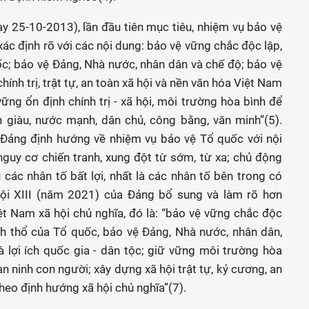
y 25-10-2013), lần đầu tiên mục tiêu, nhiệm vụ bảo vệ
ác định rõ với các nội dung: bảo vệ vững chắc độc lập,
ốc; bảo vệ Đảng, Nhà nước, nhân dân và chế độ; bảo vệ
chính trị, trật tự, an toàn xã hội và nền văn hóa Việt Nam
vững ổn định chính trị - xã hội, môi trường hòa bình để
n giàu, nước mạnh, dân chủ, công bằng, văn minh”(5).
a Đảng định hướng
về nhiệm vụ bảo vệ Tổ quốc với nội
guy cơ chiến tranh, xung đột từ sớm, từ xa; chủ động
 các nhân tố bất lợi, nhất là các nhân tố bên trong có
 hội XIII (năm 2021) của Đảng bổ sung và làm rõ hơn
t Nam xã hội chủ nghĩa, đó là: “bảo vệ vững chắc độc
ãnh thổ của Tổ quốc, bảo vệ Đảng, Nhà nước, nhân dân,
à lợi ích quốc gia - dân tộc; giữ vững môi trường hòa
, an ninh con người; xây dựng xã hội trật tự, kỷ cương, an
theo định hướng xã hội chủ nghĩa”(7).