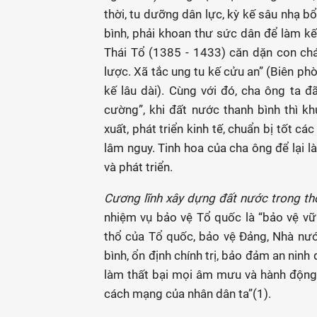
thời, tu dưỡng dân lực, kỳ kế sâu nhạ b
bình, phải khoan thư sức dân để làm kế
Thái Tổ (1385 - 1433) căn dặn con ch
lược. Xã tắc ung tu kế cửu an” (Biên ph
kế lâu dài). Cùng với đó, cha ông ta đ
cường”, khi đất nước thanh bình thì k
xuất, phát triển kinh tế, chuẩn bị tốt cá
lâm nguy. Tinh hoa của cha ông để lại l
và phát triển.
Cương lĩnh xây dựng đất nước trong thờ
nhiệm vụ bảo vệ Tổ quốc là “bảo vệ vữn
thổ của Tổ quốc, bảo vệ Đảng, Nhà nướ
bình, ổn định chính trị, bảo đảm an ninh 
làm thất bại mọi âm mưu và hành động 
cách mạng của nhân dân ta”(1).