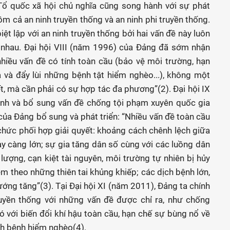
 Tổ quốc xã hội chủ nghĩa cũng song hành với sự phát
ồm cả an ninh truyền thống và an ninh phi truyền thống.
ệt lập với an ninh truyền thống bởi hai vấn đề này luôn
 nhau. Đại hội VIII (năm 1996) của Đảng đã sớm nhận
hiều vấn đề có tính toàn cầu (bảo vệ môi trường, hạn
và đẩy lùi những bệnh tật hiểm nghèo...), không một
ết, mà cần phải có sự hợp tác đa phương”(2). Đại hội IX
ịnh và bổ sung vấn đề chống tội phạm xuyên quốc gia
của Đảng bổ sung và phát triển: “Nhiều vấn đề toàn cầu
chức phối hợp giải quyết: khoảng cách chênh lệch giữa
 càng lớn; sự gia tăng dân số cùng với các luồng dân
lượng, cạn kiệt tài nguyên, môi trường tự nhiên bị hủy
èm theo những thiên tai khủng khiếp; các dịch bệnh lớn,
ớng tăng”(3). Tại Đại hội XI (năm 2011), Đảng ta chính
ruyền thống với những vấn đề được chỉ ra, như chống
 với biến đổi khí hậu toàn cầu, hạn chế sự bùng nổ về
ch bệnh hiểm nghèo(4).