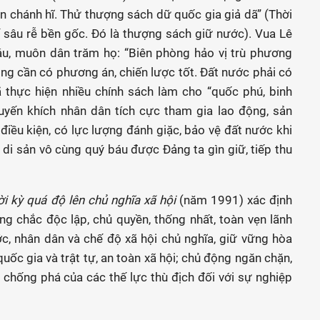
ổn chánh hĩ. Thử thượng sách dữ quốc gia giả dã” (Thời
 sâu rễ bền gốc. Đó là thượng sách giữ nước). Vua Lê
áu, muôn dân trăm họ: “Biên phòng hảo vị trù phương
òng cần có phương án, chiến lược tốt. Đất nước phải có
ã thực hiện nhiều chính sách làm cho “quốc phú, binh
huyến khích nhân dân tích cực tham gia lao động, sản
c điều kiện, có lực lượng đánh giặc, bảo vệ đất nước khi
à di sản vô cùng quý báu được Đảng ta gìn giữ, tiếp thu
i kỳ quá độ lên chủ nghĩa xã hội
(năm 1991) xác định
g chắc độc lập, chủ quyền, thống nhất, toàn vẹn lãnh
c, nhân dân và chế độ xã hội chủ nghĩa, giữ vững hòa
quốc gia và trật tự, an toàn xã hội; chủ động ngăn chặn,
chống phá của các thế lực thù địch đối với sự nghiệp