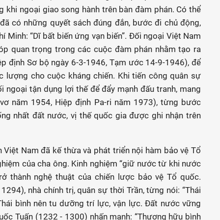
ng khi ngoại giao song hành trên bàn đàm phán. Có thể
 đã có những quyết sách đúng đắn, bước đi chủ động,
 Minh: “Dĩ bất biến ứng vạn biến”. Đối ngoại Việt Nam
óp quan trọng trong các cuộc đàm phán nhằm tạo ra
iệp định Sơ bộ ngày 6-3-1946, Tạm ước 14-9-1946), để
ực lượng cho cuộc kháng chiến. Khi tiến công quân sự
ối ngoại tận dụng lợi thế để đẩy mạnh đấu tranh, mang
ne-vơ năm 1954, Hiệp định Pa-ri năm 1973), từng bước
ống nhất đất nước, vị thế quốc gia được ghi nhận trên
 Việt Nam đã kế thừa và phát triển nội hàm bảo vệ Tổ
nghiệm của cha ông. Kinh nghiệm “giữ nước từ khi nước
trở thành nghệ thuật của chiến lược bảo vệ Tổ quốc.
94), nhà chính trị, quân sự thời Trần, từng nói: “Thái
(Thái bình nên tu dưỡng trí lực, vận lực. Đất nước vững
Quốc Tuấn (1232 - 1300) nhấn mạnh: “Thượng hữu bình