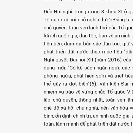
Đến Hội nghị Trung ương 8 khóa XI (ngà
Tổ quốc xã hội chủ nghĩa được Đảng ta x
chủ quyền, toàn vẹn lãnh thổ của Tổ qu
lợi ích quốc gia, dân tộc; bảo vệ an ninh 
tiên tiến, đậm đà bản sắc dân tộc; giữ 
phát triển đất nước theo mục tiêu “dâ
Nghị quyết Đại hội XII (năm 2016) củ
dung mới: “Có kế sách ngăn ngừa các n
phòng ngừa, phát hiện sớm và triệt tiêu
thể gây ra đột biến”(6). Văn kiện Đại
nhiệm vụ bảo vệ vững chắc Tổ quốc Việ
lập, chủ quyền, thống nhất, toàn vẹn l
chế độ xã hội chủ nghĩa, nền văn hóa v
bình, ổn định chính trị, an ninh quốc gia
toàn, lành mạnh để phát triển đất nước 