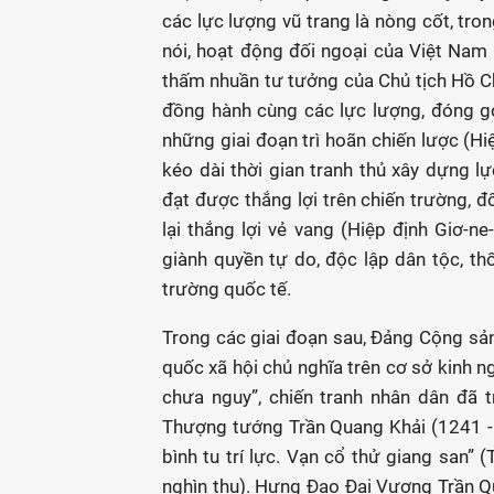
các lực lượng vũ trang là nòng cốt, tro
nói, hoạt động đối ngoại của Việt Nam
thấm nhuần tư tưởng của Chủ tịch Hồ Chí
đồng hành cùng các lực lượng, đóng g
những giai đoạn trì hoãn chiến lược (H
kéo dài thời gian tranh thủ xây dựng l
đạt được thắng lợi trên chiến trường, đ
lại thắng lợi vẻ vang (Hiệp định Giơ-
giành quyền tự do, độc lập dân tộc, th
trường quốc tế.
Trong các giai đoạn sau, Đảng Cộng sản
quốc xã hội chủ nghĩa trên cơ sở kinh 
chưa nguy”, chiến tranh nhân dân đã 
Thượng tướng Trần Quang Khải (1241 - 12
bình tu trí lực. Vạn cổ thử giang san” 
nghìn thu). Hưng Đạo Đại Vương Trần 