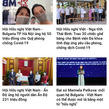
Hội Hữu nghị Việt Nam -
Hội Hữu nghị Việt - Nga tỉnh
Bulgaria TP Hà Nội ủng hộ 50
Thái Bình: Trao 30 chiếc ghế
triệu đồng cho Quỹ phòng
băng cho Bệnh viện Đa khoa
chống Covid-19
tỉnh đáp ứng yêu cầu phòng,
chống dịch Covid-19
Hội Hữu nghị Việt Nam - Ấn
Đại sứ Marinela Petkova: mối
Độ ủng hộ người dân Ấn Độ
quan hệ Bulgaria - Việt Nam
231 triệu đồng
có thể được mô tả bằng một
từ "hữu nghị"