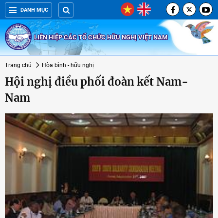
DANH MỤC
LIÊN HIỆP CÁC TỔ CHỨC HỮU NGHỊ VIỆT NAM
Trang chủ
Hòa bình - hữu nghị
Hội nghị điều phối đoàn kết Nam-
Nam