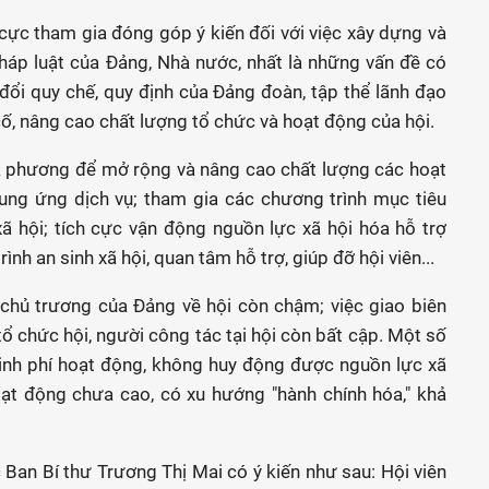
cực tham gia đóng góp ý kiến đối với việc xây dựng và
pháp luật của Đảng, Nhà nước, nhất là những vấn đề có
 đổi quy chế, quy định của Đảng đoàn, tập thể lãnh đạo
, nâng cao chất lượng tổ chức và hoạt động của hội.
a phương để mở rộng và nâng cao chất lượng các hoạt
 cung ứng dịch vụ; tham gia các chương trình mục tiêu
xã hội; tích cực vận động nguồn lực xã hội hóa hỗ trợ
nh an sinh xã hội, quan tâm hỗ trợ, giúp đỡ hội viên...
a chủ trương của Đảng về hội còn chậm; việc giao biên
 tổ chức hội, người công tác tại hội còn bất cập. Một số
 kinh phí hoạt động, không huy động được nguồn lực xã
oạt động chưa cao, có xu hướng "hành chính hóa," khả
 Ban Bí thư Trương Thị Mai có ý kiến như sau: Hội viên