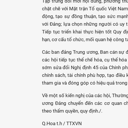
Tập trung đổi mới nội dung, phương th
chặt chẽ với Mặt trận Tổ quốc Việt Nam 
động, tạo sự đồng thuận, tạo sức mạnh
với Đảng; lựa chọn những người có uy tí
Tiếp tục triển khai thực hiện tốt Quy đ
hạn, cơ cấu tổ chức, mối quan hệ công 
Các ban đảng Trung ương, Ban cán sự đản
các hội tiếp tục thể chế hóa, cụ thể hó
sớm sửa đổi Nghị định 45 của Chính phủ 
chính sách, tài chính phù hợp, tạo điều
tham gia và đóng góp có hiệu quả trong 
Về một số kiến nghị của các hội, Thườn
ương Đảng chuyển đến các cơ quan chứ
theo thẩm quyền, quy định./.
Q.Hoa t.h / TTXVN