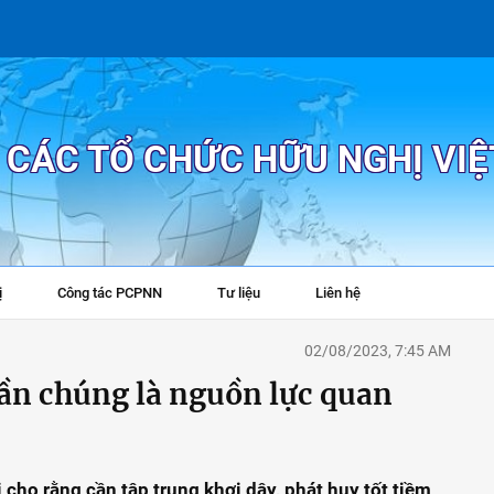
P CÁC TỔ CHỨC HỮU NGHỊ VI
ị
Công tác PCPNN
Tư liệu
Liên hệ
+
02/08/2023, 7:45 AM
uần chúng là nguồn lực quan
cho rằng cần tập trung khơi dậy, phát huy tốt tiềm