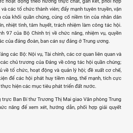
ức hoạt động theo hướng thực chất, gắn kết, phối hợp
và các tổ chức thành viên; đẩy mạnh tuyên truyền, vận
 của khối quần chúng, củng cố niềm tin của nhân dân
n, nhiệt tình, tâm huyết, trách nhiệm làm công tác hội.
ịnh 97 của Bộ Chính trị về chức năng, nhiệm vụ, quyền
tác của đảng đoàn, ban cán sự đảng ở Trung ương.
g các Bộ: Nội vụ, Tài chính, các cơ quan liên quan và
a các chủ trương của Đảng về công tác hội quần chúng;
về tổ chức, hoạt động và quản lý hội; đề xuất cơ chế,
 kiện để các hội phát huy tiềm năng, thế mạnh, tích cực
thực hiện các mục tiêu phát triển đất nước.
g trực Ban Bí thư Trương Thị Mai giao Văn phòng Trung
c năng để xem xét, hướng dẫn, phối hợp giải quyết