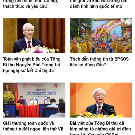
trong tình hình mới: Cơ hội,
thế giới và khu vực trong bối
thách thức và yêu cầu"
cảnh tình hình quốc tế mới
Toàn văn phát biểu của Tổng
Trích dẫn thông tin từ BPSOS
Bí thư Nguyễn Phú Trọng tại
liệu có đúng đắn?
hội nghị sơ kết Chỉ thị 05
Giải thưởng toàn quốc về
Bài viết của Tổng Bí thư đã
thông tin đối ngoại lần thứ VII
làm sáng tỏ những giá trị đích
thực, tốt đẹp của CNXH