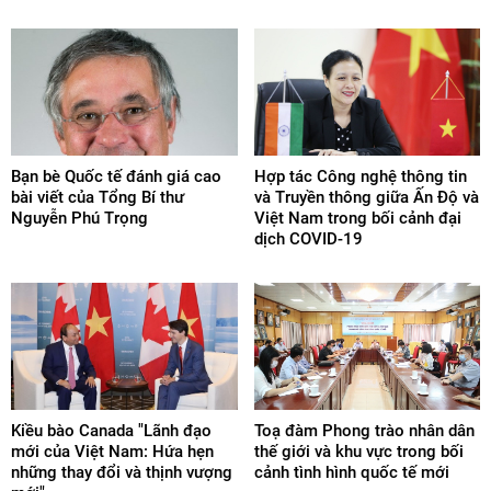
Bạn bè Quốc tế đánh giá cao
Hợp tác Công nghệ thông tin
bài viết của Tổng Bí thư
và Truyền thông giữa Ấn Độ và
Nguyễn Phú Trọng
Việt Nam trong bối cảnh đại
dịch COVID-19
Kiều bào Canada "Lãnh đạo
Toạ đàm Phong trào nhân dân
mới của Việt Nam: Hứa hẹn
thế giới và khu vực trong bối
những thay đổi và thịnh vượng
cảnh tình hình quốc tế mới