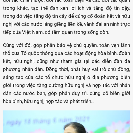
đối tác chiến lược, đối tác toàn diện và các đối tác quan
trọng khác, tạo thế đan xen lợi ích và tăng độ tin cậy,
trong đó việc tăng độ tin cậy để củng cố đoàn kết và hữu
nghị với các nước láng giềng liền kề, vành đai an ninh trực
tiếp của Việt Nam, có tầm quan trọng sống còn.
Cùng với đó, góp phần bảo vệ chủ quyền, toàn vẹn lãnh
thổ của Tổ quốc thông qua các hoạt động hòa bình, đoàn
kết, hữu nghị, cũng như tham gia tại các diễn đàn đa
phương nhân dân. Đồng thời, phát huy vai trò chủ động,
sáng tạo của các tổ chức hữu nghị ở địa phương biên
giới trong việc tăng cường hữu nghị và hợp tác với nhân
dân các nước bạn, góp phần duy trì, củng cố biên giới
hòa bình, hữu nghị, hợp tác và phát triển…