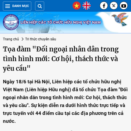
DANH MỤC
LIÊN HIỆP CÁC TỔ CHỨC HỮU NGHỊ VIỆT NAM
Trang chủ
Tri thức chuyên sâu
Tọa đàm "Đối ngoại nhân dân trong
tình hình mới: Cơ hội, thách thức và
yêu cầu"
Ngày 18/6 tại Hà Nội, Liên hiệp các tổ chức hữu nghị
Việt Nam (Liên hiệp Hữu nghị) đã tổ chức Tọa đàm "Đối
ngoại nhân dân trong tình hình mới: Cơ hội, thách thức
và yêu cầu". Sự kiện diễn ra dưới hình thức trực tiếp và
trực tuyến với 44 điểm cầu tại các địa phương trên cả
nước.