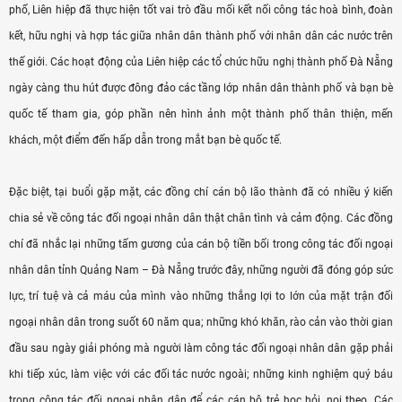
phố, Liên hiệp đã thực hiện tốt vai trò đầu mối kết nối công tác hoà bình, đoàn
kết, hữu nghị và hợp tác giữa nhân dân thành phố với nhân dân các nước trên
thế giới. Các hoạt động của Liên hiệp các tổ chức hữu nghị thành phố Đà Nẵng
ngày càng thu hút được đông đảo các tầng lớp nhân dân thành phố và bạn bè
quốc tế tham gia, góp phần nên hình ảnh một thành phố thân thiện, mến
khách, một điểm đến hấp dẫn trong mắt bạn bè quốc tế.
Đặc biệt, tại buổi gặp mặt, các đồng chí cán bộ lão thành đã có nhiều ý kiến
chia sẻ về công tác đối ngoại nhân dân thật chân tình và cảm động. Các đồng
chí đã nhắc lại những tấm gương của cán bộ tiền bối trong công tác đối ngoại
nhân dân tỉnh Quảng Nam – Đà Nẵng trước đây, những người đã đóng góp sức
lực, trí tuệ và cả máu của mình vào những thắng lợi to lớn của mặt trận đối
ngoại nhân dân trong suốt 60 năm qua; những khó khăn, rào cản vào thời gian
đầu sau ngày giải phóng mà người làm công tác đối ngoại nhân dân gặp phải
khi tiếp xúc, làm việc với các đối tác nước ngoài; những kinh nghiệm quý báu
trong công tác đối ngoại nhân dân để các cán bộ trẻ học hỏi, noi theo. Các