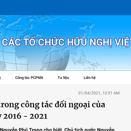
P CÁC TỔ CHỨC HỮU NGHỊ VI
ị
Công tác PCPNN
Tư liệu
Liên hệ
+
01/04/2021, 10:51 AM
trong công tác đối ngoại của
 2016 - 2021
c Nguyễn Phú Trọng cho biết, Chủ tịch nước Nguyễn