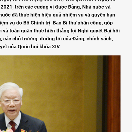
2021, trên các cương vị được Đảng, Nhà nước và
 nước đã thực hiện hiệu quả nhiệm vụ và quyền hạn
iệm vụ do Bộ Chính trị, Ban Bí thư phân công, góp
 và toàn quân thực hiện thắng lợi Nghị quyết Đại hội
g, các chủ trương, đường lối của Đảng, chính sách,
yết của Quốc hội khóa XIV.