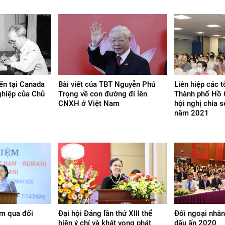
yến tại Canada
Bài viết của TBT Nguyễn Phú
Liên hiệp các 
nghiệp của Chủ
Trọng về con đường đi lên
Thành phố Hồ 
CNXH ở Việt Nam
hội nghị chia s
năm 2021
am qua đối
Đại hội Đảng lần thứ XIII thể
Đối ngoại nhâ
hiện ý chí và khát vọng phát
dấu ấn 2020