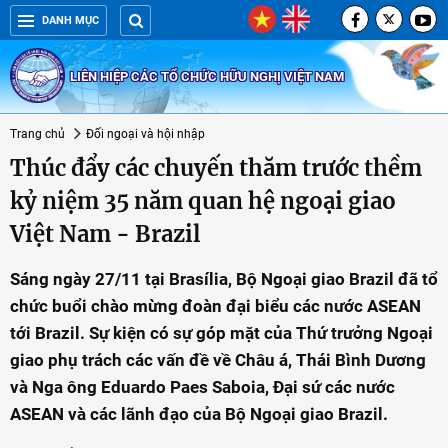
DANH MỤC
LIÊN HIỆP CÁC TỔ CHỨC HỮU NGHỊ VIỆT NAM
Trang chủ
Đối ngoại và hội nhập
Thúc đẩy các chuyến thăm trước thềm
kỷ niệm 35 năm quan hệ ngoại giao
Việt Nam - Brazil
Sáng ngày 27/11 tại Brasília, Bộ Ngoại giao Brazil đã tổ
chức buổi chào mừng đoàn đại biểu các nước ASEAN
tới Brazil. Sự kiện có sự góp mặt của Thứ trưởng Ngoại
giao phụ trách các vấn đề về Châu á, Thái Bình Dương
và Nga ông Eduardo Paes Saboia, Đại sứ các nước
ASEAN và các lãnh đạo của Bộ Ngoại giao Brazil.