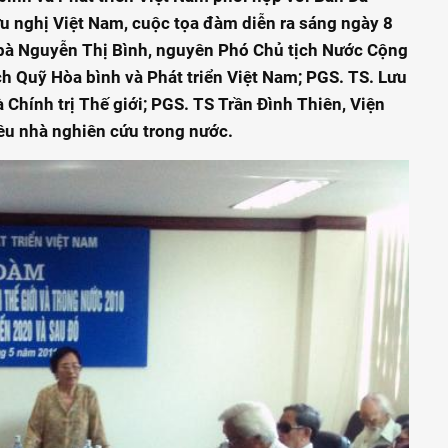
u nghị Việt Nam, cuộc tọa đàm diễn ra sáng ngày 8
bà Nguyễn Thị Bình, nguyên Phó Chủ tịch Nước Cộng
ch Quỹ Hòa bình và Phát triển Việt Nam; PGS. TS. Lưu
 Chính trị Thế giới; PGS. TS Trần Đình Thiên, Viện
ều nhà nghiên cứu trong nước.