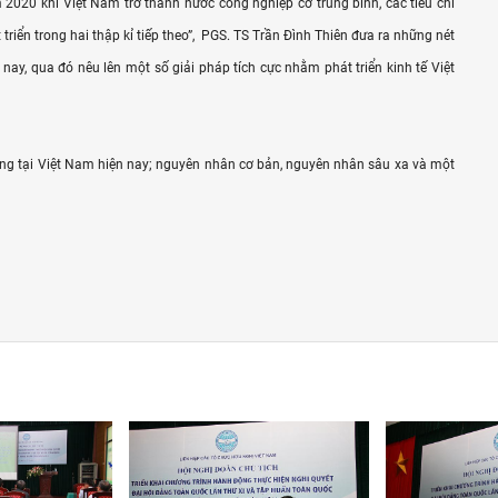
 2020 khi Việt Nam trở thành nước công nghiệp cỡ trung bình, các tiêu chí
riển trong hai thập kỉ tiếp theo”, PGS. TS Trần Đình Thiên đưa ra những nét
 nay, qua đó nêu lên một số giải pháp tích cực nhằm phát triển kinh tế Việt
ăng tại Việt Nam hiện nay; nguyên nhân cơ bản, nguyên nhân sâu xa và một