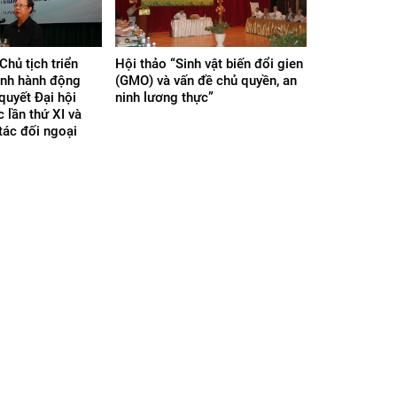
Chủ tịch triển
Hội thảo “Sinh vật biến đổi gien
ình hành động
(GMO) và vấn đề chủ quyền, an
quyết Đại hội
ninh lương thực”
 lần thứ XI và
tác đối ngoại