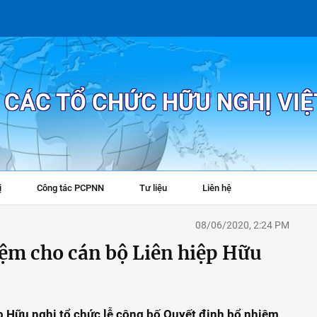
P CÁC TỔ CHỨC HỮU NGHỊ VI
ị
Công tác PCPNN
Tư liệu
Liên hệ
+
08/06/2020, 2:24 PM
iệm cho cán bộ Liên hiệp Hữu
ệp Hữu nghị tổ chức lễ công bố Quyết định bổ nhiệm