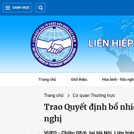
DANH MỤC
LIÊN HIỆ
Trang chủ
Giới thiệu
Hòa bình - hữu ngh
Trang chủ
Cơ quan Thường trực
Trao Quyết định bổ nh
nghị
VUFO - Chiều 08/6, tại Hà Nội, Liên hi