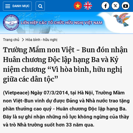
DANH MỤC
LIÊN HIỆP CÁC TỔ CHỨC HỮU NGHỊ VIỆT NAM
Trang chủ
Hòa bình - hữu nghị
Trường Mầm non Việt - Bun đón nhận
Huân chương Độc lập hạng Ba và Kỷ
niệm chương “Vì hòa bình, hữu nghị
giữa các dân tộc”
(Vietpeace) Ngày 07/3/2014, tại Hà Nội, Trường Mầm
non Việt-Bun vinh dự được Đảng và Nhà nước trao tặng
phần thưởng cao quý - Huân chương Độc lập hạng Ba.
Đây là sự ghi nhận những nỗ lực không ngừng của thầy
và trò Nhà trường suốt hơn 33 năm qua.