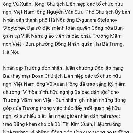
ông Vũ Xuân Hồng, Chủ tịch Liên hiệp các tổ chức hữu
nghị Việt Nam; ông Nguyễn Văn Sửu, Phó Chủ tịch Ủy ban
Nhân dân thành phố Hà Nội; ông Evguneni Stefanov
Stoytchev, Đại sứ đặc mệnh toàn quyền Cộng hòa Bun-
ga-ri tại Việt Nam; giáo viên và các cháu Trường Mầm
non Việt - Bun, phường Đồng Nhân, quận Hai Bà Trưng,
Hà Nội.
Nhân dịp Trường đón nhận Huân chương Độc lập hạng
Ba, thay mặt Đoàn Chủ tịch Liên hiệp các tổ chức hữu
nghị Việt Nam, ông Vũ Xuân Hồng đã trao tặng Kỷ niệm
chương “Vì hòa bình, hữu nghị giữa các dân tộc” cho
Trường Mầm non Việt - Bun nhằm ghi nhận những đóng
góp của Trường trong việc thúc đẩy mối quan hệ hữu
nghị và sự hiểu biết lẫn nhau giữa nhân dân hai nước;
trao Bằng khen cho bà Bùi Thị Kim Xuân, Hiệu trưởng
Nhà trường, vì những đóng góp tích cực trong hoạt động