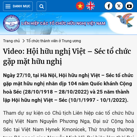
DANH MỤC
LIÊN HIỆP CÁC TỔ CHỨC HỮU NGHỊ VIỆT NAM
Trang chủ
Tổ chức thành viên ở Trung ương
Video: Hội hữu nghị Việt – Séc tổ chức
gặp mặt hữu nghị
Ngày 27/10, tại Hà Nội, Hội hữu nghị Việt – Séc tổ chức
gặp mặt hữu nghị nhân dịp 104 năm Quốc khánh Cộng
hoà Séc (28/10/1918 – 28/10/2022) và 25 năm thành
lập Hội hữu nghị Việt – Séc (10/1/1997 - 10/1/2022).
Tham dự sự kiện có Chủ tịch Liên hiệp các tổ chức hữu
nghị Việt Nam Nguyễn Phương Nga, Đại sứ Cộng hoà
Séc tại Việt Nam Hynek Kmonicek, Thứ trưởng thường