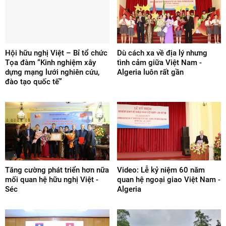
Hội hữu nghị Việt – Bỉ tổ chức
Dù cách xa về địa lý nhưng
Tọa đàm “Kinh nghiệm xây
tình cảm giữa Việt Nam -
dựng mạng lưới nghiên cứu,
Algeria luôn rất gần
đào tạo quốc tế”
Tăng cường phát triển hơn nữa
Video: Lễ kỷ niệm 60 năm
mối quan hệ hữu nghị Việt -
quan hệ ngoại giao Việt Nam -
Séc
Algeria