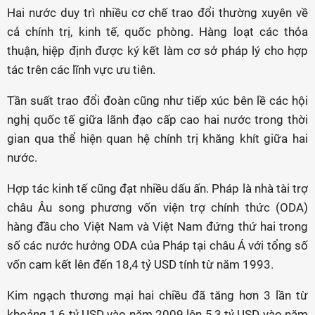
Hai nước duy trì nhiều cơ chế trao đổi thường xuyên về
cả chính trị, kinh tế, quốc phòng. Hàng loạt các thỏa
thuận, hiệp định được ký kết làm cơ sở pháp lý cho hợp
tác trên các lĩnh vực ưu tiên.
Tần suất trao đổi đoàn cũng như tiếp xúc bên lề các hội
nghị quốc tế giữa lãnh đạo cấp cao hai nước trong thời
gian qua thể hiện quan hệ chính trị khăng khít giữa hai
nước.
Hợp tác kinh tế cũng đạt nhiều dấu ấn. Pháp là nhà tài trợ
châu Âu song phương vốn viện trợ chính thức (ODA)
hàng đầu cho Việt Nam và Việt Nam đứng thứ hai trong
số các nước hưởng ODA của Pháp tại châu Á với tổng số
vốn cam kết lên đến 18,4 tỷ USD tính từ năm 1993.
Kim ngạch thương mại hai chiều đã tăng hơn 3 lần từ
khoảng 1,6 tỷ USD vào năm 2009 lên 5,3 tỷ USD vào năm