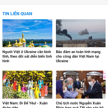
TIN LIÊN QUAN
Người Việt ở Ukraine cần bình
Bảo đảm an toàn tính mạng
tĩnh, theo dõi sát diễn biến tình
cho công dân Việt Nam tại
hình
Ukraine
Việt Nam: Đi Để Yêu! - Xuân
Chủ tịch nước Nguyễn Xuân
đoàn viên
Phúc trao quà Tết cho các hộ