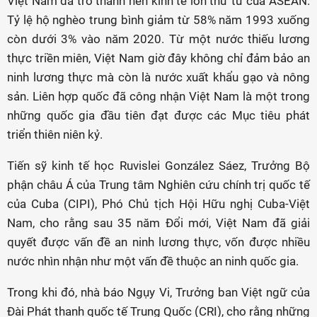
Việt Nam đã trở thành nền kinh tế lớn thứ tư của ASEAN.
Tỷ lệ hộ nghèo trung bình giảm từ 58% năm 1993 xuống
còn dưới 3% vào năm 2020. Từ một nước thiếu lương
thực triền miên, Việt Nam giờ đây không chỉ đảm bảo an
ninh lương thực mà còn là nước xuất khẩu gạo và nông
sản. Liên hợp quốc đã công nhận Việt Nam là một trong
những quốc gia đầu tiên đạt được các Mục tiêu phát
triển thiên niên kỷ.
Tiến sỹ kinh tế học Ruvislei González Sáez, Trưởng Bộ
phận châu Á của Trung tâm Nghiên cứu chính trị quốc tế
của Cuba (CIPI), Phó Chủ tịch Hội Hữu nghị Cuba-Việt
Nam, cho rằng sau 35 năm Đổi mới, Việt Nam đã giải
quyết được vấn đề an ninh lương thực, vốn được nhiều
nước nhìn nhận như một vấn đề thuộc an ninh quốc gia.
Trong khi đó, nhà báo Ngụy Vi, Trưởng ban Việt ngữ của
Đài Phát thanh quốc tế Trung Quốc (CRI), cho rằng những