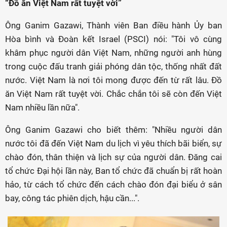
“Đồ ăn Việt Nam rất tuyệt vời”
Ông Ganim Gazawi, Thành viên Ban điều hành Ủy ban
Hòa bình và Đoàn kết Israel (PSCI) nói: "Tôi vô cùng
khâm phục người dân Việt Nam, những người anh hùng
trong cuộc đấu tranh giải phóng dân tộc, thống nhất đất
nước. Việt Nam là nơi tôi mong được đến từ rất lâu. Đồ
ăn Việt Nam rất tuyệt vời. Chắc chắn tôi sẽ còn đến Việt
Nam nhiều lần nữa".
Ông Ganim Gazawi cho biết thêm: "Nhiều người dân
nước tôi đã đến Việt Nam du lịch vì yêu thích bãi biển, sự
chào đón, thân thiện và lịch sự của người dân. Đăng cai
tổ chức Đại hội lần này, Ban tổ chức đã chuẩn bị rất hoàn
hảo, từ cách tổ chức đến cách chào đón đại biểu ở sân
bay, công tác phiên dịch, hậu cần...".