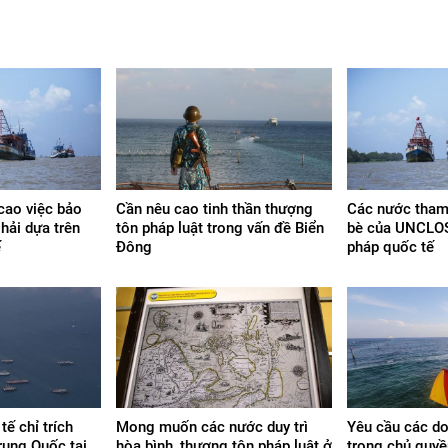
 cao việc bảo
Cần nêu cao tinh thần thượng
Các nước tham
hải dựa trên
tôn pháp luật trong vấn đề Biển
bè của UNCLOS
ế
Đông
pháp quốc tế
ế chỉ trích
Mong muốn các nước duy trì
Yêu cầu các do
rung Quốc tại
hòa bình, thượng tôn pháp luật ở
trọng chủ quy