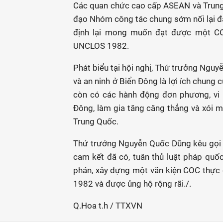
Các quan chức cao cấp ASEAN và Trung Q
đạo Nhóm công tác chung sớm nối lại 
định lại mong muốn đạt được một COC
UNCLOS 1982.
Phát biểu tại hội nghị, Thứ trưởng Nguy
và an ninh ở Biển Đông là lợi ích chung
còn có các hành động đơn phương, vi
Đông, làm gia tăng căng thẳng và xói m
Trung Quốc.
Thứ trưởng Nguyễn Quốc Dũng kêu gọi c
cam kết đã có, tuân thủ luật pháp quố
phán, xây dựng một văn kiện COC thực c
1982 và được ủng hộ rộng rãi./.
Q.Hoa t.h / TTXVN