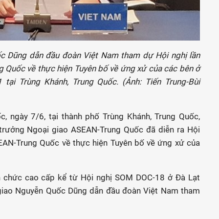
c Dũng dẫn đầu đoàn Việt Nam tham dự Hội nghị lần
 Quốc về thực hiện Tuyên bố về ứng xử của các bên ở
ại Trùng Khánh, Trung Quốc. (Ảnh: Tiến Trung-Bùi
, ngày 7/6, tại thành phố Trùng Khánh, Trung Quốc,
 trưởng Ngoại giao ASEAN-Trung Quốc đã diễn ra Hội
EAN-Trung Quốc về thực hiện Tuyên bố về ứng xử của
n chức cao cấp kể từ Hội nghị SOM DOC-18 ở Đà Lạt
giao Nguyễn Quốc Dũng dẫn đầu đoàn Việt Nam tham