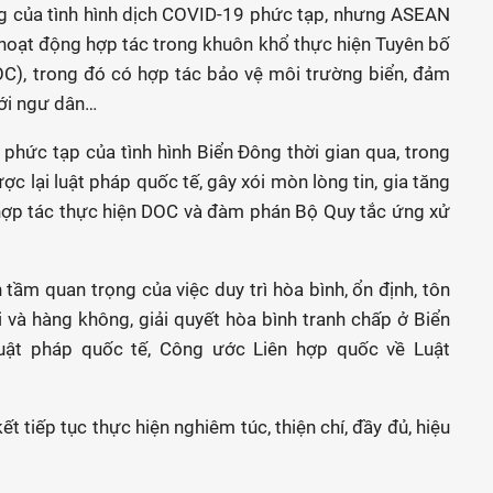
g của tình hình dịch COVID-19 phức tạp, nhưng ASEAN
 hoạt động hợp tác trong khuôn khổ thực hiện Tuyên bố
C), trong đó có hợp tác bảo vệ môi trường biển, đảm
với ngư dân…
phức tạp của tình hình Biển Đông thời gian qua, trong
 lại luật pháp quốc tế, gây xói mòn lòng tin, gia tăng
h hợp tác thực hiện DOC và đàm phán Bộ Quy tắc ứng xử
 tầm quan trọng của việc duy trì hòa bình, ổn định, tôn
i và hàng không, giải quyết hòa bình tranh chấp ở Biển
uật pháp quốc tế, Công ước Liên hợp quốc về Luật
tiếp tục thực hiện nghiêm túc, thiện chí, đầy đủ, hiệu