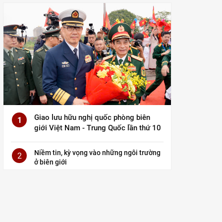
Giao lưu hữu nghị quốc phòng biên
1
giới Việt Nam - Trung Quốc lần thứ 10
Niềm tin, kỳ vọng vào những ngôi trường
2
ở biên giới