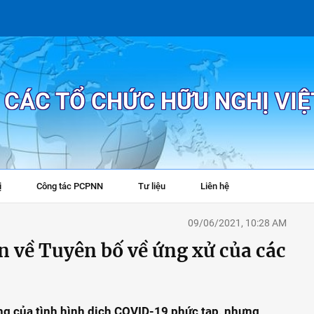
P CÁC TỔ CHỨC HỮU NGHỊ VI
ị
Công tác PCPNN
Tư liệu
Liên hệ
+
09/06/2021, 10:28 AM
về Tuyên bố về ứng xử của các
ng của tình hình dịch COVID-19 phức tạp, nhưng