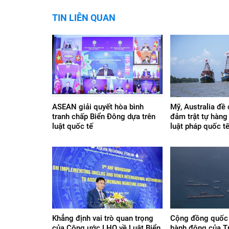
TIN LIÊN QUAN
ASEAN giải quyết hòa bình
Mỹ, Australia đề
tranh chấp Biển Đông dựa trên
đảm trật tự hàng 
luật quốc tế
luật pháp quốc t
Khẳng định vai trò quan trọng
Cộng đồng quốc t
của Công ước LHQ về Luật Biển
hành động của T