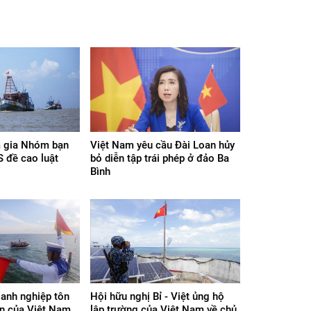
 gia Nhóm bạn
Việt Nam yêu cầu Đài Loan hủy
 đề cao luật
bỏ diễn tập trái phép ở đảo Ba
Bình
anh nghiệp tôn
Hội hữu nghị Bỉ - Việt ủng hộ
ền của Việt Nam
lập trường của Việt Nam về chủ