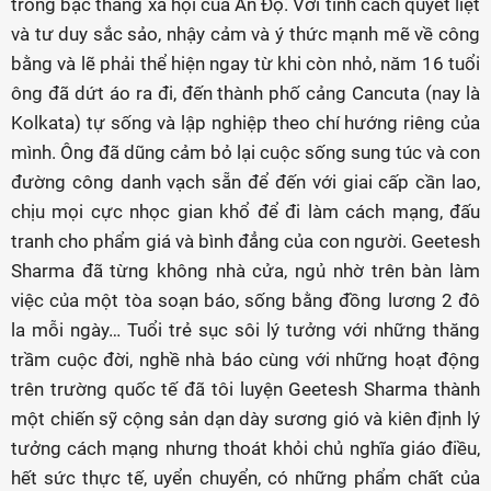
trong bậc thang xã hội của Ấn Độ. Với tính cách quyết liệt
và tư duy sắc sảo, nhậy cảm và ý thức mạnh mẽ về công
bằng và lẽ phải thể hiện ngay từ khi còn nhỏ, năm 16 tuổi
ông đã dứt áo ra đi, đến thành phố cảng Cancuta (nay là
Kolkata) tự sống và lập nghiệp theo chí hướng riêng của
mình. Ông đã dũng cảm bỏ lại cuộc sống sung túc và con
đường công danh vạch sẵn để đến với giai cấp cần lao,
chịu mọi cực nhọc gian khổ để đi làm cách mạng, đấu
tranh cho phẩm giá và bình đẳng của con người. Geetesh
Sharma đã từng không nhà cửa, ngủ nhờ trên bàn làm
việc của một tòa soạn báo, sống bằng đồng lương 2 đô
la mỗi ngày… Tuổi trẻ sục sôi lý tưởng với những thăng
trầm cuộc đời, nghề nhà báo cùng với những hoạt động
trên trường quốc tế đã tôi luyện Geetesh Sharma thành
một chiến sỹ cộng sản dạn dày sương gió và kiên định lý
tưởng cách mạng nhưng thoát khỏi chủ nghĩa giáo điều,
hết sức thực tế, uyển chuyển, có những phẩm chất của