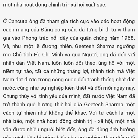
một nhà hoạt động chính trị - xã hội xuất sắc.
Ở Cancuta ông đã tham gia tích cực vào các hoạt động
cách mạng của Đảng cộng sản, đã từng bị đi tù vì tham
gia vào Phong trào nổi dậy của quần chúng năm 1968.
Và, như một lẽ đương nhiên, Geetesh Sharma ngưỡng
mộ Chủ tịch Hồ Chí Minh và qua Người, ông đã đến với
nhân dân Việt Nam, luôn luôn dõi theo, ủng hộ với một
niềm tự hào, tất cả những thắng lợi, thành tích mà Việt
Nam đạt được trong công cuộc đấu tranh thống nhất đất
nước, cũng như sự nghiệp kiến thiết và đổi mới ngày nay.
Chung thủy với tình yêu của mình, đất nước Việt Nam đã
trở thành quê hương thứ hai của Geetesh Sharma một
cách tự nhiên như không thể khác. Với tư cách là một
nhà báo, một nhà hoạt động chính trị - xã hội, một nhà
văn được nhiều người biết đến, ông đã dùng ảnh hưởng
của mình bền bỉ cống hiến cho sự nghiệp thúc đẩy mối