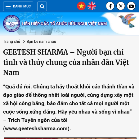
DANH MỤC
LIÊN HIỆP CÁC TỔ CHỨC HỮU NGHỊ VIỆT NAM
Trang chủ
Bạn bè năm châu
GEETESH SHARMA – Người bạn chí
tình và thủy chung của nhân dân Việt
Nam
“Quá đủ rồi. Chúng ta hãy thoát khỏi các thánh thần và
đạo giáo để thống nhất loài người, cùng dựng xây một
xã hội công bằng, bảo đảm cho tất cả mọi người một
cuộc sống xứng đáng. Hãy yêu nhau và sống vì nhau”
– Trích Tuyên ngôn của tôi
(www.geeteshsharma.com).