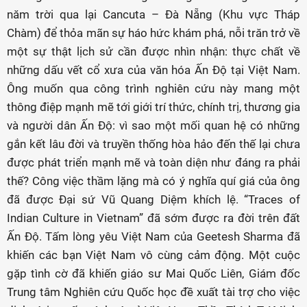
năm trời qua lại Cancuta – Đà Nẵng (Khu vực Tháp
Chàm) để thỏa mãn sự háo hức khám phá, nỗi trăn trở về
một sự thật lịch sử cần được nhìn nhận: thực chất về
những dấu vết cổ xưa của văn hóa Ấn Độ tại Việt Nam.
Ông muốn qua công trình nghiên cứu này mang một
thông điệp mạnh mẽ tới giới trí thức, chính trị, thương gia
và người dân Ấn Độ: vì sao một mối quan hệ có những
gắn kết lâu đời và truyền thống hòa hảo đến thế lại chưa
được phát triển mạnh mẽ và toàn diện như đáng ra phải
thế? Công việc thầm lặng mà có ý nghĩa quí giá của ông
đã được Đại sứ Vũ Quang Diệm khích lệ. “Traces of
Indian Culture in Vietnam” đã sớm được ra đời trên đất
Ấn Độ. Tấm lòng yêu Việt Nam của Geetesh Sharma đã
khiến các bạn Việt Nam vô cùng cảm động. Một cuộc
gặp tình cờ đã khiến giáo sư Mai Quốc Liên, Giám đốc
Trung tâm Nghiên cứu Quốc học đề xuất tài trợ cho việc