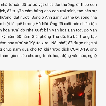
nhà tư sản đã từ bỏ vật chất đời thường, đi theo con
ch, đã truyền cảm hứng cho con trai mình, tạo nên sự
 hương, đất nước. Sống ở Anh gần nửa thế kỷ, song nhà
c biệt là quê hương Hà Nội. Ông đã xuất bản nhiều tập
êm hoa sữa” do Nhà Xuất bản Văn hóa Dân tộc, Bộ Văn
 kỷ niệm 50 năm Giải phóng Thủ đô. Ba bài trong tập
 Đêm hoa sữa" và "Ký ức xưa - Nỗi nhớ", đã được nhạc sĩ
g chục năm qua cho tới khi trước dịch COVID-19, ông
tham gia nhiều chương trình, hoạt động văn hóa, nghệ