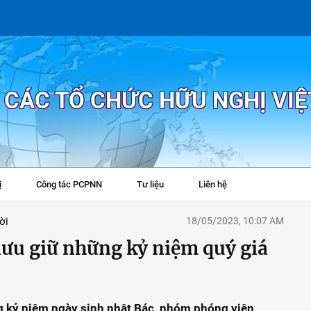
P CÁC TỔ CHỨC HỮU NGHỊ VI
ị
Công tác PCPNN
Tư liệu
Liên hệ
+
ời
18/05/2023, 10:07 AM
 lưu giữ những kỷ niệm quý giá
g kỷ niệm ngày sinh nhật Bác, nhóm phóng viên