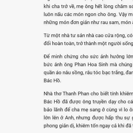
khi cha trở về, mẹ ông hết lòng chăm s
luôn nấu các món ngon cho ông. Vậy mà
những món đơn giản như rau sam, món ă
Từ một nhà tư sản nhà cao cửa rộng, có x
đổi hoàn toàn, trở thành một người sốn
Để minh chứng cho sức ảnh hưởng lớn 
bức ảnh ông Phan Hoa Sinh mà chúng t
quần áo nâu sồng, râu tóc bạc trắng, đan
Bác Hồ.
Nhà thơ Thanh Phan cho biết tính khiê
Bác Hồ đã được ông truyền dạy cho cá
bảo lãnh để cha mẹ sang ở cùng vì lo ôn
lớn lên ở Anh, nhưng được hấp thu sự 
phong giản dị, khiêm tốn ngay cả khi đã