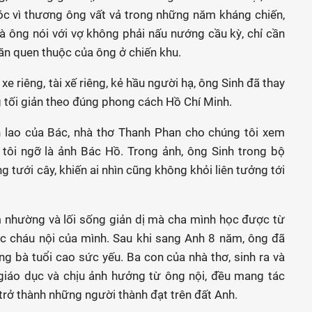
óc vì thương ông vất vả trong những năm kháng chiến,
 ông nói với vợ không phải nấu nướng cầu kỳ, chỉ cần
n quen thuộc của ông ở chiến khu.
e riêng, tài xế riêng, kẻ hầu người hạ, ông Sinh đã thay
g tối giản theo đúng phong cách Hồ Chí Minh.
lao của Bác, nhà thơ Thanh Phan cho chúng tôi xem
ôi ngỡ là ảnh Bác Hồ. Trong ảnh, ông Sinh trong bộ
g tưới cây, khiến ai nhìn cũng không khỏi liên tưởng tới
m nhường và lối sống giản dị mà cha mình học được từ
c cháu nội của mình. Sau khi sang Anh 8 năm, ông đã
g bà tuổi cao sức yếu. Ba con của nhà thơ, sinh ra và
giáo dục và chịu ảnh hưởng từ ông nội, đều mang tác
 trở thành những người thành đạt trên đất Anh.