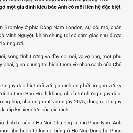
 một gia đình kiều bào Anh có mối liên hệ đặc biệt
uận Bromley ở phía Đông Nam London, sự cởi mở, chân
 bà Minh Nguyệt, khiến chúng tôi có cảm giác như được
i xứ người.
ổi, song tinh tường và đầy sôi nổi, và vợ ông, một phụ
ý phái, giúp chúng tôi hiểu thêm về nhân cách của Chủ
 ngày đặc biệt đối với gia đình ông bởi nó gắn với ký
ười đã theo Bác Hồ đi kháng chiến từ những ngày đầu.
trùng hợp, cha ông mất vào ngày 20/5, đúng một ngày
là dịp kỷ niệm lớn của gia đình.
ia đình tư sản ở Hà Nội. Cha ông là ông Phan Nam Anh
 một nhà buôn tơ lụa có tiếng ở Hà Nội. Dòng họ Phan