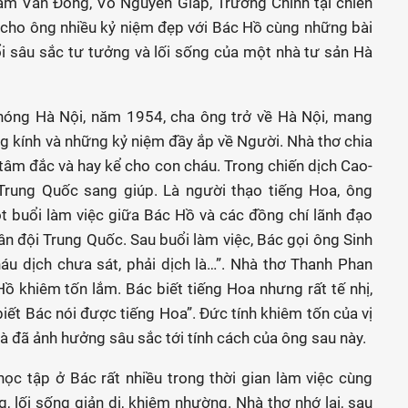
ạm Văn Đồng, Võ Nguyên Giáp, Trường Chinh tại chiến
i cho ông nhiều kỷ niệm đẹp với Bác Hồ cùng những bài
ổi sâu sắc tư tưởng và lối sống của một nhà tư sản Hà
phóng Hà Nội, năm 1954, cha ông trở về Hà Nội, mang
áng kính và những kỷ niệm đầy ắp về Người. Nhà thơ chia
 tâm đắc và hay kể cho con cháu. Trong chiến dịch Cao-
Trung Quốc sang giúp. Là người thạo tiếng Hoa, ông
t buổi làm việc giữa Bác Hồ và các đồng chí lãnh đạo
ân đội Trung Quốc. Sau buổi làm việc, Bác gọi ông Sinh
áu dịch chưa sát, phải dịch là…”. Nhà thơ Thanh Phan
ồ khiêm tốn lắm. Bác biết tiếng Hoa nhưng rất tế nhị,
ết Bác nói được tiếng Hoa”. Đức tính khiêm tốn của vị
và đã ảnh hưởng sâu sắc tới tính cách của ông sau này.
ọc tập ở Bác rất nhiều trong thời gian làm việc cùng
g, lối sống giản dị, khiêm nhường. Nhà thơ nhớ lại, sau