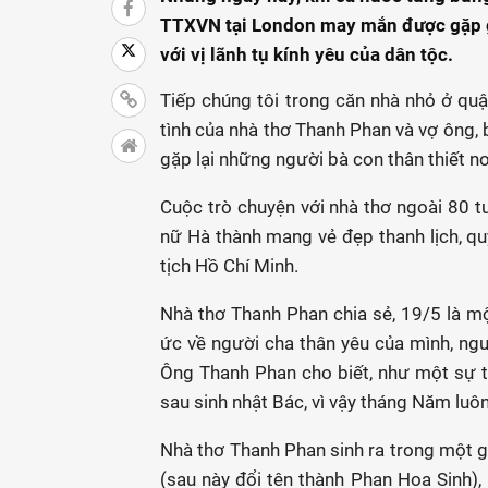
TTXVN tại London may mắn được gặp gỡ
với vị lãnh tụ kính yêu của dân tộc.
Tiếp chúng tôi trong căn nhà nhỏ ở q
tình của nhà thơ Thanh Phan và vợ ông,
gặp lại những người bà con thân thiết nơ
Cuộc trò chuyện với nhà thơ ngoài 80 tu
nữ Hà thành mang vẻ đẹp thanh lịch, qu
tịch Hồ Chí Minh.
Nhà thơ Thanh Phan chia sẻ, 19/5 là một
ức về người cha thân yêu của mình, ng
Ông Thanh Phan cho biết, như một sự 
sau sinh nhật Bác, vì vậy tháng Năm luôn 
Nhà thơ Thanh Phan sinh ra trong một g
(sau này đổi tên thành Phan Hoa Sinh),