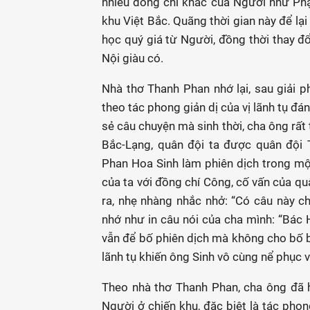
nhiều đồng chí khác của Người như Ph
khu Việt Bắc. Quãng thời gian này để lạ
học quý giá từ Người, đồng thời thay đ
Nội giàu có.
Nhà thơ Thanh Phan nhớ lại, sau giải 
theo tác phong giản dị của vị lãnh tụ đ
sẻ câu chuyện mà sinh thời, cha ông rất
Bắc-Lạng, quân đội ta được quân đội 
Phan Hoa Sinh làm phiên dịch trong mộ
của ta với đồng chí Công, cố vấn của qu
ra, nhẹ nhàng nhắc nhở: “Có câu này ch
nhớ như in câu nói của cha mình: “Bác H
vẫn để bố phiên dịch mà không cho bố bi
lãnh tụ khiến ông Sinh vô cùng nể phục 
Theo nhà thơ Thanh Phan, cha ông đã h
Người ở chiến khu, đặc biệt là tác phon