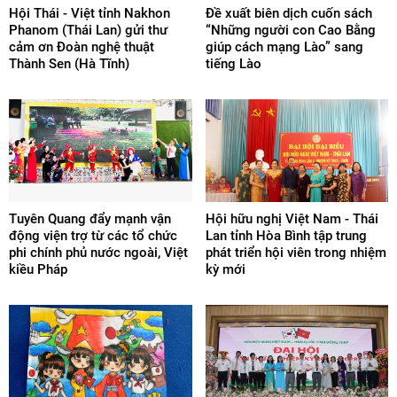
Hội Thái - Việt tỉnh Nakhon
Đề xuất biên dịch cuốn sách
Phanom (Thái Lan) gửi thư
“Những người con Cao Bằng
cảm ơn Đoàn nghệ thuật
giúp cách mạng Lào” sang
Thành Sen (Hà Tĩnh)
tiếng Lào
Tuyên Quang đẩy mạnh vận
Hội hữu nghị Việt Nam - Thái
động viện trợ từ các tổ chức
Lan tỉnh Hòa Bình tập trung
phi chính phủ nước ngoài, Việt
phát triển hội viên trong nhiệm
kiều Pháp
kỳ mới