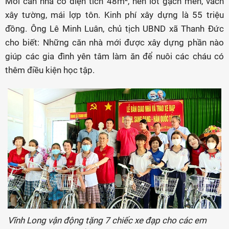
Mỗi căn nhà có diện tích 48m², nền lót gạch men, vách
xây tường, mái lợp tôn. Kinh phí xây dựng là 55 triệu
đồng. Ông Lê Minh Luân, chủ tịch UBND xã Thanh Đức
cho biết: Những căn nhà mới được xây dựng phần nào
giúp các gia đình yên tâm làm ăn để nuôi các cháu có
thêm điều kiện học tập.
Vĩnh Long vận động tặng 7 chiếc xe đạp cho các em