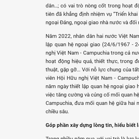
dân…; có vai trò nòng cốt trong hoạt độ
tiên đã khẳng định nhiệm vụ “Triển khai 
ngoại Đảng, ngoại giao nhà nước và đối 
Năm 2022, nhân dân hai nước Việt Nam
lập quan hệ ngoại giao (24/6/1967 - 
nghị Việt Nam - Campuchia trong cả nư
hoạt động hiệu quả, thiết thực, trong 
thuật, gặp gỡ... Với nỗ lực chung của t
viên Hội Hữu nghị Việt Nam - Campuch
năm ngày thiết lập quan hệ ngoại giao 
việc tăng cường và củng cố mối quan hệ 
Campuchia, đưa mối quan hệ giữa hai n
chiều sâu.
Góp phần xây dựng lòng tin, hiểu biết 
Trong nhiều năm qua, với vai trò là lực 