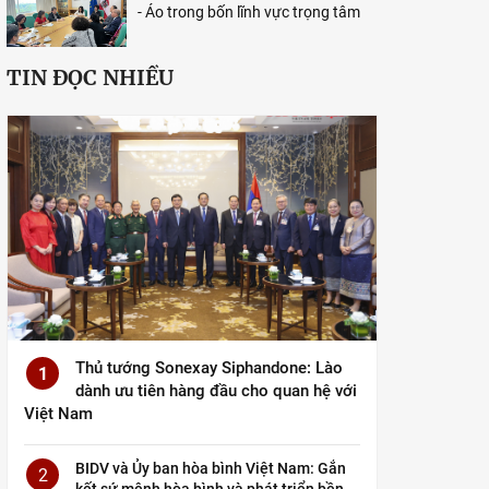
- Áo trong bốn lĩnh vực trọng tâm
TIN ĐỌC NHIỀU
Thủ tướng Sonexay Siphandone: Lào
1
dành ưu tiên hàng đầu cho quan hệ với
Việt Nam
BIDV và Ủy ban hòa bình Việt Nam: Gắn
2
kết sứ mệnh hòa bình và phát triển bền