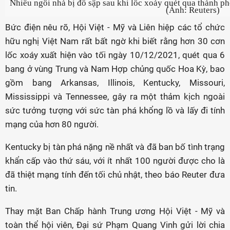
Nhiều ngôi nhà bị đổ sập sau khi lốc xoáy quét qua thành p
(Ảnh: Reuters)
Bức điện nêu rõ, Hội Việt - Mỹ và Liên hiệp các tổ chức
hữu nghị Việt Nam rất bất ngờ khi biết rằng hơn 30 cơn
lốc xoáy xuất hiện vào tối ngày 10/12/2021, quét qua 6
bang ở vùng Trung và Nam Hợp chủng quốc Hoa Kỳ, bao
gồm bang Arkansas, Illinois, Kentucky, Missouri,
Mississippi và Tennessee, gây ra một thảm kịch ngoài
sức tưởng tượng với sức tàn phá khổng lồ và lấy đi tính
mạng của hơn 80 người.
Kentucky bị tàn phá nặng nề nhất và đã ban bố tình trạng
khẩn cấp vào thứ sáu, với ít nhất 100 người được cho là
đã thiệt mạng tính đến tối chủ nhật, theo báo Reuter đưa
tin.
Thay mặt Ban Chấp hành Trung ương Hội Việt - Mỹ và
toàn thể hội viên, Đại sứ Phạm Quang Vinh gửi lời chia