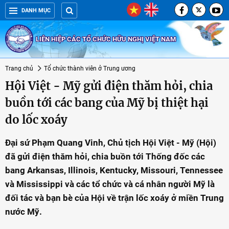
DANH MỤC
LIÊN HIỆP CÁC TỔ CHỨC HỮU NGHỊ VIỆT NAM
Trang chủ
Tổ chức thành viên ở Trung ương
Hội Việt - Mỹ gửi điện thăm hỏi, chia
buồn tới các bang của Mỹ bị thiệt hại
do lốc xoáy
Đại sứ Phạm Quang Vinh, Chủ tịch Hội Việt - Mỹ (Hội)
đã gửi điện thăm hỏi, chia buồn tới Thống đốc các
bang Arkansas, Illinois, Kentucky, Missouri, Tennessee
và Mississippi và các tổ chức và cá nhân người Mỹ là
đối tác và bạn bè của Hội về trận lốc xoáy ở miền Trung
nước Mỹ.