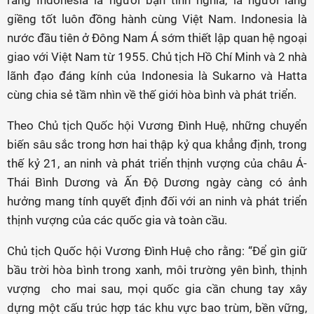
rằng Indonesia là người bạn tình nghĩa, là người láng
giềng tốt luôn đồng hành cùng Việt Nam. Indonesia là
nước đầu tiên ở Đông Nam Á sớm thiết lập quan hệ ngoại
giao với Việt Nam từ 1955. Chủ tịch Hồ Chí Minh và 2 nhà
lãnh đạo đáng kính của Indonesia là Sukarno và Hatta
cùng chia sẻ tầm nhìn về thế giới hòa bình và phát triển.
Theo Chủ tịch Quốc hội Vương Đình Huệ, những chuyển
biến sâu sắc trong hơn hai thập kỷ qua khẳng định, trong
thế kỷ 21, an ninh và phát triển thịnh vượng của châu Á-
Thái Bình Dương và Ấn Độ Dương ngày càng có ảnh
hưởng mang tính quyết định đối với an ninh và phát triển
thịnh vượng của các quốc gia và toàn cầu.
Chủ tịch Quốc hội Vương Đình Huệ cho rằng: “Để gìn giữ
bầu trời hòa bình trong xanh, môi trường yên bình, thịnh
vượng cho mai sau, mọi quốc gia cần chung tay xây
dựng một cấu trúc hợp tác khu vực bao trùm, bền vững,