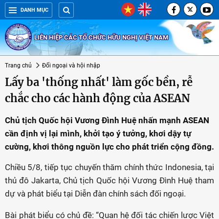
DANH MỤC
LIÊN HIỆP CÁC TỔ CHỨC HỮU NGHỊ VIỆT NAM
Trang chủ
Đối ngoại và hội nhập
Lấy ba 'thống nhất' làm gốc bền, rễ
chắc cho các hành động của ASEAN
Chủ tịch Quốc hội Vương Đình Huệ nhấn mạnh ASEAN
cần định vị lại mình, khởi tạo ý tưởng, khơi dậy tự
cường, khơi thông nguồn lực cho phát triển cộng đồng.
Chiều 5/8, tiếp tục chuyến thăm chính thức Indonesia, tại
thủ đô Jakarta, Chủ tịch Quốc hội Vương Đình Huệ tham
dự và phát biểu tại Diễn đàn chính sách đối ngoại.
Bài phát biểu có chủ đề: “Quan hệ đối tác chiến lược Việt