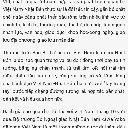
VIII, nhất là qua 50 năm hợp tác và phát triển, quan hệ
Việt Nam-Nhật Bản thực sự là đối tác tin cậy, gắn bó chặt
chẽ, ngày càng phát triển sâu rộng trên nhiều lĩnh vực từ
chính trị, kinh tế, thương mại, đầu tư, đến hợp tác nguồn
nhân lực, văn hóa, giáo dục, khoa học-công nghệ, giao
lưu địa phương, giao lưu nhân dân…
Thường trực Ban Bí thư nêu rõ Việt Nam luôn coi Nhật
Bản là đối tác quan trọng và lâu dài; đồng thời bày tỏ tin
tưởng, bằng sự chân thành, từ trái tim kết nối trái tim
giữa nhân dân hai nước, cùng sự ủng hộ và đồng lòng
của Lãnh đạo Việt Nam-Nhật Bản, hai nước sẽ “tay trong
tay” bước tiếp chặng đường tương lai, hợp tác bền chặt,
gắn kết và hiệu quả hơn nữa.
Đánh giá cao quan hệ đối tác với Việt Nam, tháng 10 vừa
qua, Bộ trưởng Bộ Ngoại giao Nhật Bản Kamikawa Yoko
đã chọn Việt Nam là một trong những nước đi thăm đầu