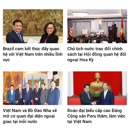
Brazil cam kết thúc đẩy quan
Chủ tịch nước trao đổi chính
hệ với Việt Nam trên nhiều lĩnh
sách tại Hội đồng quan hệ đối
vực
ngoại Hoa Kỳ
Việt Nam và Bồ Đào Nha sẽ
Đoàn đại biểu cấp cao Đảng
mở cơ quan đại diện ngoại
Cộng sản Peru thăm, làm việc
giao tại mỗi nước
tại Việt Nam