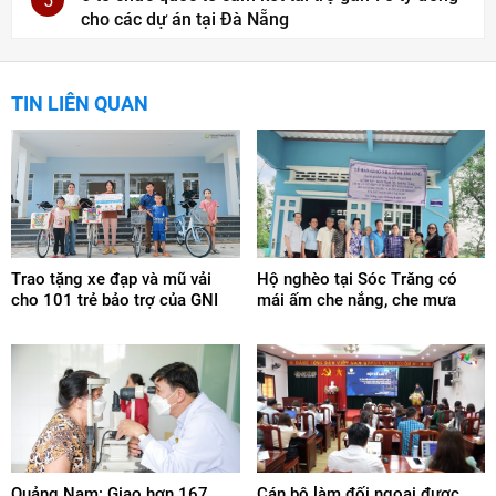
5
cho các dự án tại Đà Nẵng
TIN LIÊN QUAN
Trao tặng xe đạp và mũ vải
Hộ nghèo tại Sóc Trăng có
cho 101 trẻ bảo trợ của GNI
mái ấm che nắng, che mưa
Quảng Nam: Giao hơn 167
Cán bộ làm đối ngoại được