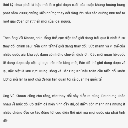
thời kỳ chưa phải là hậu mà là ở giai đoạn cuối của cuộc khủng hoảng bùng
phát năm 2008; chứng kiến những thay đổi rộng lớn, sâu sắc dường như mở ra
một giai đoạn phát triển mới của loài người.
Theo ông Vũ Khoan, nhìn tổng thể, cục diện thế giới đang trải qua ít nhất 5 sự
thay đổi chính sau: Nền kinh tế thế giới đang thay đổi; Sức mạnh và vị thế của
nhiều quốc gia, khu vực đang có những chuyển dịch lớn; Các mối quan hệ quốc
tế đang được sắp xếp lại dựa trên nền tảng mới; Bản đồ thế giới đang được vẽ
lại, đặc biệt là khu vực Trung Đông và Bắc Phi; Khí hậu toàn cầu biến đổi khôn
lường, nổi lên là một chủ đề lớn liên quan tới cả quan hệ quốc tế.
Ông Vũ Khoan cũng cho rằng, các thay đổi này diễn ra cùng lúc nhưng khác
nhau về mức độ. Có điểm đã hiện hình đầy đủ, có điểm còn manh nha nhưng ít
nhiều chúng đều có tác động tới cục diện thế giới mà mọi quốc gia phải tính
đến.