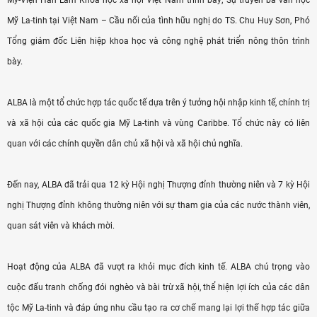
Mỹ-Viện Hàn Lâm Khoa học xã hội Việt Nam trình bày; Sự truyền bá văn học
Mỹ La-tinh tại Việt Nam – Cầu nối của tình hữu nghị do TS. Chu Huy Sơn, Phó
Tổng giám đốc Liên hiệp khoa học và công nghệ phát triển nông thôn trình
bày.
ALBA là một tổ chức hợp tác quốc tế dựa trên ý tưởng hội nhập kinh tế, chính trị
và xã hội của các quốc gia Mỹ La-tinh và vùng Caribbe. Tổ chức này có liên
quan với các chính quyền dân chủ xã hội và xã hội chủ nghĩa.
Đến nay, ALBA đã trải qua 12 kỳ Hội nghị Thượng đỉnh thường niên và 7 kỳ Hội
nghị Thượng đỉnh không thường niên với sự tham gia của các nước thành viên,
quan sát viên và khách mời.
Hoạt động của ALBA đã vượt ra khỏi mục đích kinh tế. ALBA chú trọng vào
cuộc đấu tranh chống đói nghèo và bài trừ xã hội, thể hiện lợi ích của các dân
tộc Mỹ La-tinh và đáp ứng nhu cầu tạo ra cơ chế mang lại lợi thế hợp tác giữa