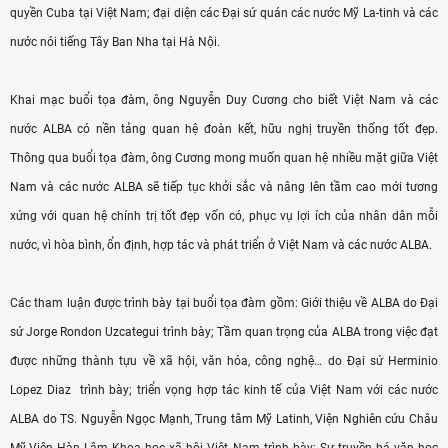
quyền Cuba tại Việt Nam; đại diện các Đại sứ quán các nước Mỹ La-tinh và các
nước nói tiếng Tây Ban Nha tại Hà Nội.
Khai mạc buổi tọa đàm, ông Nguyễn Duy Cương cho biết Việt Nam và các
nước ALBA có nền tảng quan hệ đoàn kết, hữu nghị truyền thống tốt đẹp.
Thông qua buổi tọa đàm, ông Cương mong muốn quan hệ nhiều mặt giữa Việt
Nam và các nước ALBA sẽ tiếp tục khởi sắc và nâng lên tầm cao mới tương
xứng với quan hệ chính trị tốt đẹp vốn có, phục vụ lợi ích của nhân dân mỗi
nước, vì hòa bình, ổn định, hợp tác và phát triển ở Việt Nam và các nước ALBA.
Các tham luận được trình bày tại buổi tọa đàm gồm: Giới thiệu về ALBA do Đại
sứ Jorge Rondon Uzcategui trình bày; Tầm quan trọng của ALBA trong việc đạt
được những thành tựu về xã hội, văn hóa, công nghệ… do Đại sứ Herminio
Lopez Diaz trình bày; triển vọng hợp tác kinh tế của Việt Nam với các nước
ALBA do TS. Nguyễn Ngọc Mạnh, Trung tâm Mỹ Latinh, Viện Nghiên cứu Châu