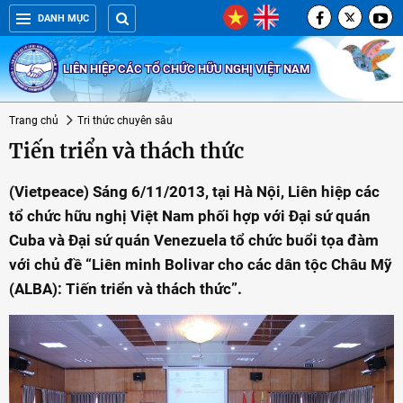
DANH MỤC
LIÊN HIỆP CÁC TỔ CHỨC HỮU NGHỊ VIỆT NAM
Trang chủ
Tri thức chuyên sâu
Tiến triển và thách thức
(Vietpeace) Sáng 6/11/2013, tại Hà Nội, Liên hiệp các
tổ chức hữu nghị Việt Nam phối hợp với Đại sứ quán
Cuba và Đại sứ quán Venezuela tổ chức buổi tọa đàm
với chủ đề “Liên minh Bolivar cho các dân tộc Châu Mỹ
(ALBA): Tiến triển và thách thức”.