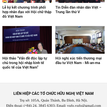
Lễ ký kết chương trình phối
Tin Diễn đàn nhân dân Việt –
hợp nhân đạo với Hội chữ thập
Trung lần thứ V
đỏ Việt Nam
Hội thảo “Vấn đề độc lập tự
Hội nghị xúc tiến thương mại
chủ trong hội nhập kinh tế
đầu tư Việt Nam - Mi-an-ma
quốc tế của Việt Nam”
LIÊN HIỆP CÁC TỔ CHỨC HỮU NGHỊ VIỆT NAM
Trụ sở: 105A, Quán Thánh, Ba Đình, Hà Nội.
Điện thoại: (+84) 24. 3845 6303; Email: vufo.vufo@gmail.com