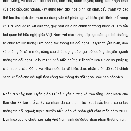
Biển Ðông, về các vấn đề dân tộc, dân chủ, nhân quyền; nâng cao nhận thức
của các cấp, các ngành, xây dựng biên giới hòa bình, ổn định, đấu tranh với các
thế lực thù địch âm mưu sử dụng vấn đề phức tạp về biên giới lãnh thổ hòng
chia rẽ khối đoàn kết dân tộc, gây mất ổn định chính trị trong nước và làm tổn
hại quan hệ hữu nghị giữa Việt Nam với các nước; tiếp tục đào tạo, bồi dưỡng,
tổ chức tốt lực lượng làm công tác thông tin đối ngoại; tuyên truyền biển, đảo
và phân giới, cắm mốc; nâng cao chất lượng đào tạo, bồi dưỡng chuyên ngành
thông tin đối ngoại; đẩy mạnh phổ biến những kiến thức lịch sử, cơ sở pháp lý,
chủ trương của Ðảng và Nhà nước ta về biển, đảo, phân giới; đề xuất chính
sách, chế độ cho đội ngũ làm công tác thông tin đối ngoại, các báo cáo viên...
Nhân dịp này, Ban Tuyên giáo T.Ư đã tuyên dương và trao tặng Bằng khen của
Ban cho 38 tập thể và 37 cá nhân đã có thành tích xuất sắc trong công tác
thông tin đối ngoại; tuyên truyền biển, đảo và phân giới cắm mốc năm 2011.
Liên hiệp các tổ chức hữu nghị Việt Nam vinh dự được nhận phần thưởng trên.