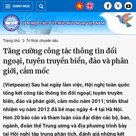
DANH MỤC
LIÊN HIỆP CÁC TỔ CHỨC HỮU NGHỊ VIỆT NAM
Trang chủ
Tri thức chuyên sâu
Tăng cường công tác thông tin đối
ngoại, tuyên truyền biển, đảo và phân
giới, cắm mốc
(Vietpeace) Sau hai ngày làm việc, Hội nghị toàn quốc
tổng kết công tác thông tin đối ngoại; tuyên truyền
biển, đảo và phân giới, cắm mốc năm 2011; triển khai
nhiệm vụ năm 2012 đã bế mạc ngày 4-4 tại Hà Nội.
Hơn 20 báo cáo và tham luận của đại diện các bộ, ban,
ngành, đoàn thể Trung ương và địa phương trình bày
tại Hội nghị tập trung phân tích, đánh giá những kết