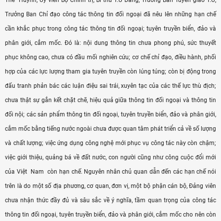
Thế Huynh, Ủy viên Bộ Chính trị, Bí thư T.Ư Ðảng, Trưởng Ban Tuyên giáo T.Ư,
Trưởng Ban Chỉ đạo công tác thông tin đối ngoại đã nêu lên những hạn chế
cần khắc phục trong công tác thông tin đối ngoại; tuyên truyền biển, đảo và
phân giới, cắm mốc. Ðó là: nội dung thông tin chưa phong phú, sức thuyết
phục không cao, chưa có đầu mối nghiên cứu; cơ chế chỉ đạo, điều hành, phối
hợp của các lực lượng tham gia tuyên truyền còn lúng túng; còn bị động trong
đấu tranh phản bác các luận điệu sai trái, xuyên tạc của các thế lực thù địch;
chưa thật sự gắn kết chặt chẽ, hiệu quả giữa thông tin đối ngoại và thông tin
đối nội; các sản phẩm thông tin đối ngoại, tuyên truyền biển, đảo và phân giới,
cắm mốc bằng tiếng nước ngoài chưa được quan tâm phát triển cả về số lượng
và chất lượng; việc ứng dụng công nghệ mới phục vụ công tác này còn chậm;
việc giới thiệu, quảng bá về đất nước, con người cũng như công cuộc đổi mới
của Việt Nam còn hạn chế. Nguyên nhân chủ quan dẫn đến các hạn chế nói
trên là do một số địa phương, cơ quan, đơn vị, một bộ phận cán bộ, Đảng viên
chưa nhận thức đầy đủ và sâu sắc về ý nghĩa, tầm quan trọng của công tác
thông tin đối ngoại, tuyên truyền biển, đảo và phân giới, cắm mốc cho nên còn