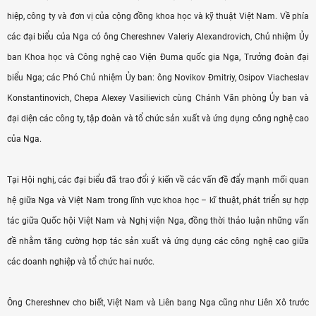
hiệp, công ty và đơn vị của cộng đồng khoa học và kỹ thuật Việt Nam. Về phía
các đại biểu của Nga có ông Chereshnev Valeriy Alexandrovich, Chủ nhiệm Ủy
ban Khoa học và Công nghệ cao Viện Đuma quốc gia Nga, Trưởng đoàn đại
biểu Nga; các Phó Chủ nhiệm Ủy ban: ông Novikov Đmitriy, Osipov Viacheslav
Konstantinovich, Chepa Alexey Vasilievich cùng Chánh Văn phòng Ủy ban và
đại diện các công ty, tập đoàn và tổ chức sản xuất và ứng dụng công nghệ cao
của Nga.
Tại Hội nghị, các đại biểu đã trao đổi ý kiến về các vấn đề đẩy mạnh mối quan
hệ giữa Nga và Việt Nam trong lĩnh vực khoa học – kĩ thuật, phát triển sự hợp
tác giữa Quốc hội Việt Nam và Nghị viện Nga, đồng thời thảo luận những vấn
đề nhằm tăng cường hợp tác sản xuất và ứng dụng các công nghệ cao giữa
các doanh nghiệp và tổ chức hai nước.
Ông Chereshnev cho biết, Việt Nam và Liên bang Nga cũng như Liên Xô trước