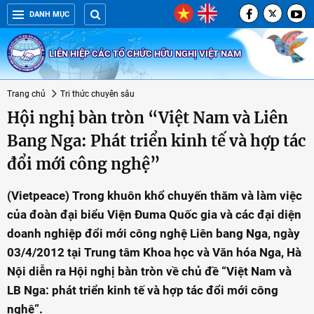
DANH MỤC
LIÊN HIỆP CÁC TỔ CHỨC HỮU NGHỊ VIỆT NAM
Trang chủ
Tri thức chuyên sâu
Hội nghị bàn tròn “Việt Nam và Liên
Bang Nga: Phát triển kinh tế và hợp tác
đổi mới công nghệ”
(Vietpeace) Trong khuôn khổ chuyến thăm và làm việc
của đoàn đại biểu Viện Đuma Quốc gia và các đại diện
doanh nghiệp đổi mới công nghệ Liên bang Nga, ngày
03/4/2012 tại Trung tâm Khoa học và Văn hóa Nga, Hà
Nội diễn ra Hội nghị bàn tròn về chủ đề “Việt Nam và
LB Nga: phát triển kinh tế và hợp tác đổi mới công
nghệ”.