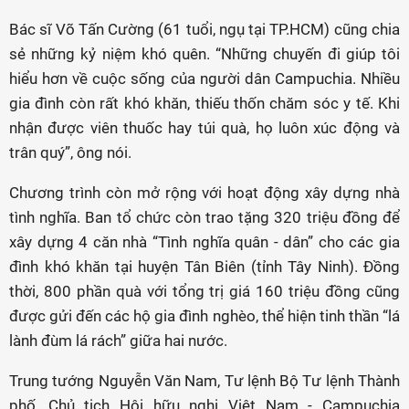
Bác sĩ Võ Tấn Cường (61 tuổi, ngụ tại TP.HCM) cũng chia
sẻ những kỷ niệm khó quên. “Những chuyến đi giúp tôi
hiểu hơn về cuộc sống của người dân Campuchia. Nhiều
gia đình còn rất khó khăn, thiếu thốn chăm sóc y tế. Khi
nhận được viên thuốc hay túi quà, họ luôn xúc động và
trân quý”, ông nói.
Chương trình còn mở rộng với hoạt động xây dựng nhà
tình nghĩa. Ban tổ chức còn trao tặng 320 triệu đồng để
xây dựng 4 căn nhà “Tình nghĩa quân - dân” cho các gia
đình khó khăn tại huyện Tân Biên (tỉnh Tây Ninh). Đồng
thời, 800 phần quà với tổng trị giá 160 triệu đồng cũng
được gửi đến các hộ gia đình nghèo, thể hiện tinh thần “lá
lành đùm lá rách” giữa hai nước.
Trung tướng Nguyễn Văn Nam, Tư lệnh Bộ Tư lệnh Thành
phố, Chủ tịch Hội hữu nghị Việt Nam - Campuchia