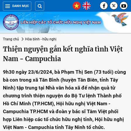
DANH MỤC
LIÊN HIỆP CÁC TỔ CHỨC HỮU NGHỊ VIỆT NAM
Trang chủ
Hòa bình - hữu nghị
Thiện nguyện gắn kết nghĩa tình Việt
Nam - Campuchia
9h30 ngày 23/6/2024, bà Phạm Thị Sen (73 tuổi) cùng
bà con trong xã Tân Bình (huyện Tân Biên, tỉnh Tây
Ninh) tập trung tại Nhà văn hóa xã để nhận quà từ
chương trình thiện nguyện do Bộ Tư lệnh Thành phố
Hồ Chí Minh (TP.HCM), Hội hữu nghị Việt Nam -
Campuchia TP.HCM và đoàn y bác sĩ Tâm Việt phối
hợp Liên hiệp các tổ chức hữu nghị tỉnh, Hội hữu nghị
Việt Nam - Campuchia tỉnh Tây Ninh tổ chức.