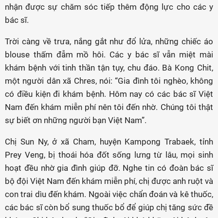
nhận được sự chăm sóc tiếp thêm động lực cho các y
bác sĩ.
Trời càng về trưa, nắng gắt như đổ lửa, những chiếc áo
blouse thấm đẫm mồ hôi. Các y bác sĩ vẫn miệt mài
khám bệnh với tinh thần tận tụy, chu đáo. Bà Kong Chit,
một người dân xã Chres, nói: “Gia đình tôi nghèo, không
có điều kiện đi khám bệnh. Hôm nay có các bác sĩ Việt
Nam đến khám miễn phí nên tôi đến nhờ. Chúng tôi thật
sự biết ơn những người bạn Việt Nam”.
Chị Sun Ny, ở xã Cham, huyện Kampong Trabaek, tỉnh
Prey Veng, bị thoái hóa đốt sống lưng từ lâu, mọi sinh
hoạt đều nhờ gia đình giúp đỡ. Nghe tin có đoàn bác sĩ
bộ đội Việt Nam đến khám miễn phí, chị được anh ruột và
con trai dìu đến khám. Ngoài việc chẩn đoán và kê thuốc,
các bác sĩ còn bổ sung thuốc bổ để giúp chị tăng sức đề