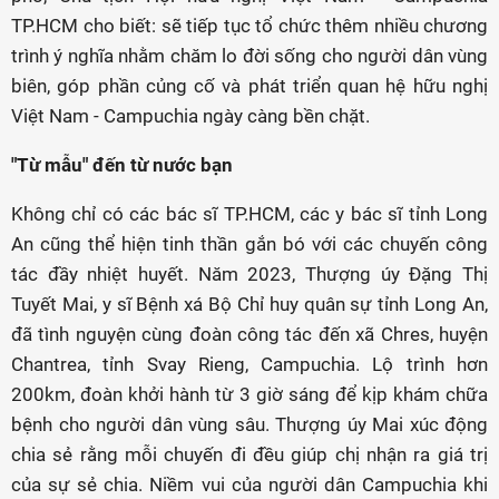
TP.HCM cho biết: sẽ tiếp tục tổ chức thêm nhiều chương
trình ý nghĩa nhằm chăm lo đời sống cho người dân vùng
biên, góp phần củng cố và phát triển quan hệ hữu nghị
Việt Nam - Campuchia ngày càng bền chặt.
"Từ mẫu" đến từ nước bạn
Không chỉ có các bác sĩ TP.HCM, các y bác sĩ tỉnh Long
An cũng thể hiện tinh thần gắn bó với các chuyến công
tác đầy nhiệt huyết. Năm 2023, Thượng úy Đặng Thị
Tuyết Mai, y sĩ Bệnh xá Bộ Chỉ huy quân sự tỉnh Long An,
đã tình nguyện cùng đoàn công tác đến xã Chres, huyện
Chantrea, tỉnh Svay Rieng, Campuchia. Lộ trình hơn
200km, đoàn khởi hành từ 3 giờ sáng để kịp khám chữa
bệnh cho người dân vùng sâu. Thượng úy Mai xúc động
chia sẻ rằng mỗi chuyến đi đều giúp chị nhận ra giá trị
của sự sẻ chia. Niềm vui của người dân Campuchia khi