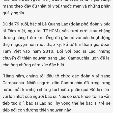
mang theo đầy đủ thiết bị y tế, thuốc men và những phần
quà ý nghĩa.
Dù đã 79 tuổi, bác sĩ Lê Quang Lạc (đoàn phó đoàn y bác
sĩ Tâm Việt, ngụ tại TP.HCM), vẫn tươi cười sau chặng
đường hàng trăm km. Ông đã gắn bó với các hoạt động
thiện nguyện hơn một thập kỷ, kể từ khi tham gia đoàn
Tâm Việt vào năm 2010. Đối với bác sĩ Lạc, những
chuyến đi thiện nguyện sang Lào, Campuchia luôn để lại
cho ông những cảm xúc đặc biệt.
"Hàng năm, chúng tôi đều tổ chức các đoàn y tế sang
Campuchia. Nhiều người dân Campuchia đã rưng rưng
nước mắt khi nhận những túi thuốc, phần quà. Đó là niềm
vui lớn nhất của người bác sĩ. Nếu có sức khỏe, tôi sẽ vẫn
tiếp tục đi", bác sĩ Lạc nói, hy vọng thế hệ bác sĩ trẻ sẽ
tiếp nối con đường thiện nguyện này.