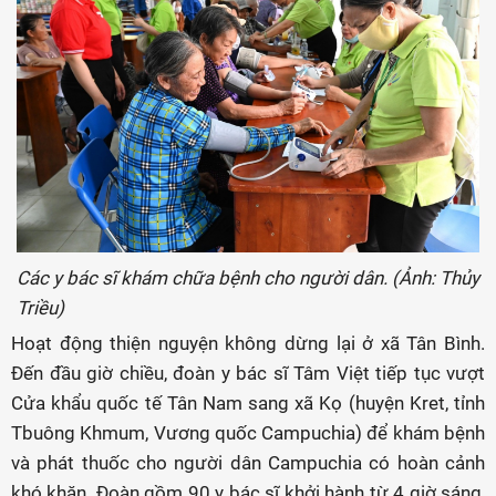
Các y bác sĩ khám chữa bệnh cho người dân. (Ảnh: Thủy
Triều)
Hoạt động thiện nguyện không dừng lại ở xã Tân Bình.
Đến đầu giờ chiều, đoàn y bác sĩ Tâm Việt tiếp tục vượt
Cửa khẩu quốc tế Tân Nam sang xã Kọ (huyện Kret, tỉnh
Tbuông Khmum, Vương quốc Campuchia) để khám bệnh
và phát thuốc cho người dân Campuchia có hoàn cảnh
khó khăn. Đoàn gồm 90 y bác sĩ khởi hành từ 4 giờ sáng,