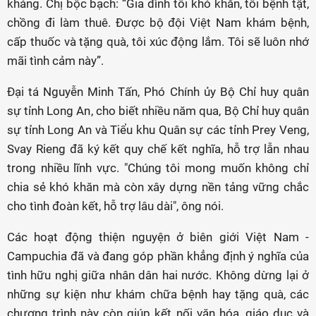
kháng. Chị bộc bạch: “Gia đình tôi khó khăn, tôi bệnh tật,
chồng đi làm thuê. Được bộ đội Việt Nam khám bệnh,
cấp thuốc và tặng quà, tôi xúc động lắm. Tôi sẽ luôn nhớ
mãi tình cảm này”.
Đại tá Nguyễn Minh Tấn, Phó Chính ủy Bộ Chỉ huy quân
sự tỉnh Long An, cho biết nhiều năm qua, Bộ Chỉ huy quân
sự tỉnh Long An và Tiểu khu Quân sự các tỉnh Prey Veng,
Svay Rieng đã ký kết quy chế kết nghĩa, hỗ trợ lẫn nhau
trong nhiều lĩnh vực. "Chúng tôi mong muốn không chỉ
chia sẻ khó khăn mà còn xây dựng nền tảng vững chắc
cho tình đoàn kết, hỗ trợ lâu dài", ông nói.
Các hoạt động thiện nguyện ở biên giới Việt Nam -
Campuchia đã và đang góp phần khẳng định ý nghĩa của
tình hữu nghị giữa nhân dân hai nước. Không dừng lại ở
những sự kiện như khám chữa bệnh hay tặng quà, các
chương trình này còn giúp kết nối văn hóa, giáo dục và