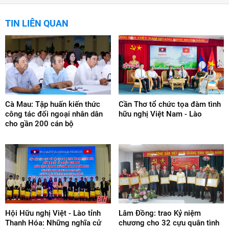
TIN LIÊN QUAN
Cà Mau: Tập huấn kiến thức
Cần Thơ tổ chức tọa đàm tình
công tác đối ngoại nhân dân
hữu nghị Việt Nam - Lào
cho gần 200 cán bộ
Hội Hữu nghị Việt - Lào tỉnh
Lâm Đồng: trao Kỷ niệm
Thanh Hóa: Những nghĩa cử
chương cho 32 cựu quân tình