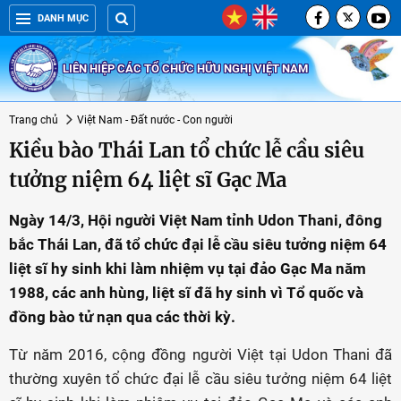
DANH MỤC
LIÊN HIỆP CÁC TỔ CHỨC HỮU NGHỊ VIỆT NAM
Trang chủ
Việt Nam - Đất nước - Con người
Kiều bào Thái Lan tổ chức lễ cầu siêu
tưởng niệm 64 liệt sĩ Gạc Ma
Ngày 14/3, Hội người Việt Nam tỉnh Udon Thani, đông
bắc Thái Lan, đã tổ chức đại lễ cầu siêu tưởng niệm 64
liệt sĩ hy sinh khi làm nhiệm vụ tại đảo Gạc Ma năm
1988, các anh hùng, liệt sĩ đã hy sinh vì Tổ quốc và
đồng bào tử nạn qua các thời kỳ.
Từ năm 2016, cộng đồng người Việt tại Udon Thani đã
thường xuyên tổ chức đại lễ cầu siêu tưởng niệm 64 liệt