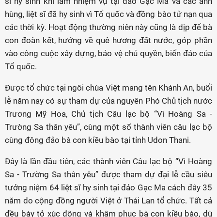
sĩ hy sinh khi làm nhiệm vụ tại đảo Gạc Ma và các anh
hùng, liệt sĩ đã hy sinh vì Tổ quốc và đồng bào tử nạn qua
các thời kỳ. Hoạt động thường niên này cũng là dịp để bà
con đoàn kết, hướng về quê hương đất nước, góp phần
vào công cuộc xây dựng, bảo vệ chủ quyền, biển đảo của
Tổ quốc.
Được tổ chức tại ngôi chùa Việt mang tên Khánh An, buổi
lễ năm nay có sự tham dự của nguyên Phó Chủ tịch nước
Trương Mỹ Hoa, Chủ tịch Câu lạc bộ “Vì Hoàng Sa -
Trường Sa thân yêu”, cùng một số thành viên câu lạc bộ
cùng đông đảo bà con kiều bào tại tỉnh Udon Thani.
Đây là lần đầu tiên, các thành viên Câu lạc bộ “Vì Hoàng
Sa - Trường Sa thân yêu” được tham dự đại lễ cầu siêu
tưởng niệm 64 liệt sĩ hy sinh tại đảo Gạc Ma cách đây 35
năm do cộng đồng người Việt ở Thái Lan tổ chức. Tất cả
đều bày tỏ xúc động và khâm phục bà con kiều bào, dù