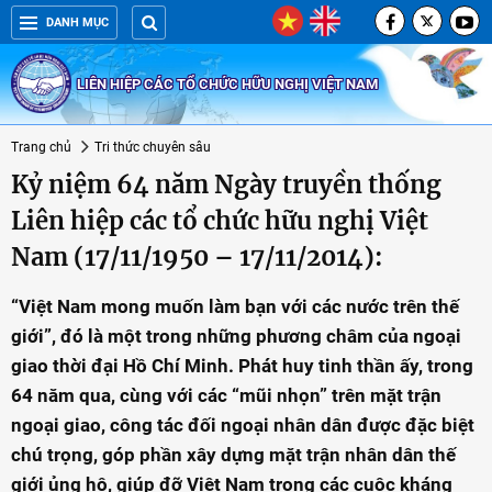
DANH MỤC
LIÊN HIỆP CÁC TỔ CHỨC HỮU NGHỊ VIỆT NAM
Trang chủ
Tri thức chuyên sâu
Kỷ niệm 64 năm Ngày truyền thống
Liên hiệp các tổ chức hữu nghị Việt
Nam (17/11/1950 – 17/11/2014):
“Việt Nam mong muốn làm bạn với các nước trên thế
giới”, đó là một trong những phương châm của ngoại
giao thời đại Hồ Chí Minh. Phát huy tinh thần ấy, trong
64 năm qua, cùng với các “mũi nhọn” trên mặt trận
ngoại giao, công tác đối ngoại nhân dân được đặc biệt
chú trọng, góp phần xây dựng mặt trận nhân dân thế
giới ủng hộ, giúp đỡ Việt Nam trong các cuộc kháng