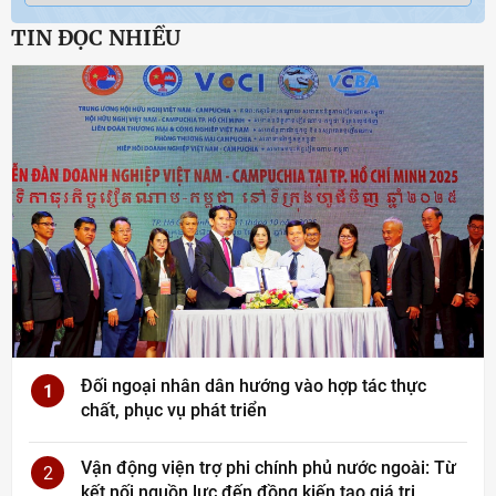
TIN ĐỌC NHIỀU
Đối ngoại nhân dân hướng vào hợp tác thực
1
chất, phục vụ phát triển
Vận động viện trợ phi chính phủ nước ngoài: Từ
2
kết nối nguồn lực đến đồng kiến tạo giá trị