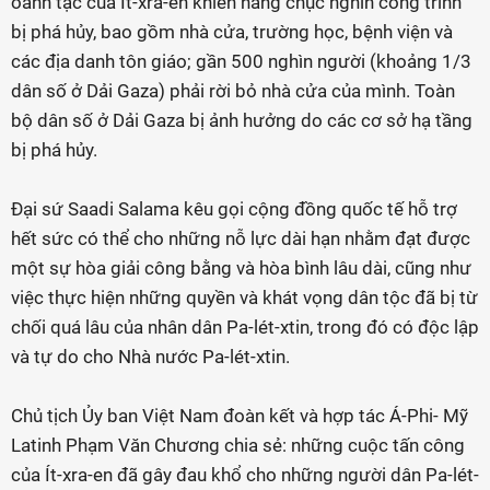
oanh tạc của Ít-xra-en khiến hàng chục nghìn công trình
bị phá hủy, bao gồm nhà cửa, trường học, bệnh viện và
các địa danh tôn giáo; gần 500 nghìn người (khoảng 1/3
dân số ở Dải Gaza) phải rời bỏ nhà cửa của mình. Toàn
bộ dân số ở Dải Gaza bị ảnh hưởng do các cơ sở hạ tầng
bị phá hủy.
Đại sứ Saadi Salama kêu gọi cộng đồng quốc tế hỗ trợ
hết sức có thể cho những nỗ lực dài hạn nhằm đạt được
một sự hòa giải công bằng và hòa bình lâu dài, cũng như
việc thực hiện những quyền và khát vọng dân tộc đã bị từ
chối quá lâu của nhân dân Pa-lét-xtin, trong đó có độc lập
và tự do cho Nhà nước Pa-lét-xtin.
Chủ tịch Ủy ban Việt Nam đoàn kết và hợp tác Á-Phi- Mỹ
Latinh Phạm Văn Chương chia sẻ: những cuộc tấn công
của Ít-xra-en đã gây đau khổ cho những người dân Pa-lét-