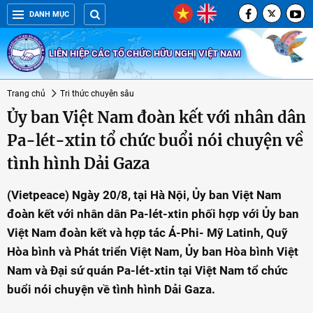
DANH MỤC
LIÊN HIỆP CÁC TỔ CHỨC HỮU NGHỊ VIỆT NAM
Trang chủ
Tri thức chuyên sâu
Ủy ban Việt Nam đoàn kết với nhân dân
Pa-lét-xtin tổ chức buổi nói chuyện về
tình hình Dải Gaza
(Vietpeace) Ngày 20/8, tại Hà Nội, Ủy ban Việt Nam
đoàn kết với nhân dân Pa-lét-xtin phối hợp với Ủy ban
Việt Nam đoàn kết và hợp tác Á-Phi- Mỹ Latinh, Quỹ
Hòa bình và Phát triển Việt Nam, Ủy ban Hòa bình Việt
Nam và Đại sứ quán Pa-lét-xtin tại Việt Nam tổ chức
buổi nói chuyện về tình hình Dải Gaza.