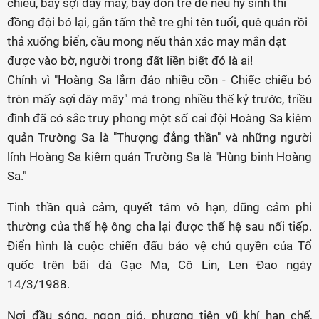
chiếu, bảy sợi dây mây, bảy đòn tre để nếu hy sinh thì
đồng đội bó lại, gắn tấm thẻ tre ghi tên tuổi, quê quán rồi
thả xuống biển, cầu mong nếu thân xác may mắn dạt
được vào bờ, người trong đất liền biết đó là ai!
Chính vì "Hoàng Sa lắm đảo nhiều cồn - Chiếc chiếu bó
tròn mấy sợi dây mây" mà trong nhiều thế kỷ trước, triều
đình đã có sắc truy phong một số cai đội Hoàng Sa kiêm
quản Trường Sa là "Thượng đẳng thần" và những người
lính Hoàng Sa kiêm quản Trường Sa là "Hùng binh Hoàng
Sa."
Tinh thần quả cảm, quyết tâm vô hạn, dũng cảm phi
thường của thế hệ ông cha lại được thế hệ sau nối tiếp.
Điển hình là cuộc chiến đấu bảo vệ chủ quyền của Tổ
quốc trên bãi đá Gạc Ma, Cô Lin, Len Đao ngày
14/3/1988.
Nơi đầu sóng, ngọn gió, phương tiện vũ khí hạn chế,