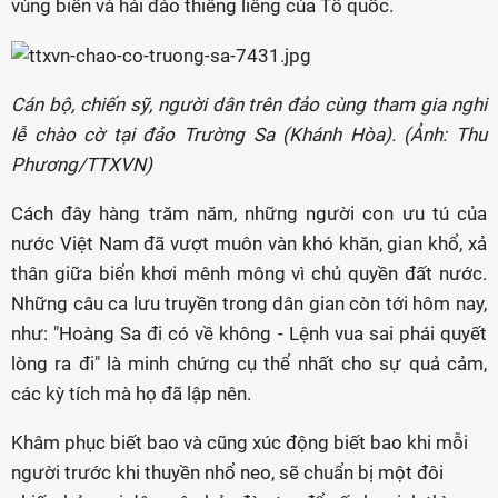
vùng biển và hải đảo thiêng liêng của Tổ quốc.
Cán bộ, chiến sỹ, người dân trên đảo cùng tham gia nghi
lễ chào cờ tại đảo Trường Sa (Khánh Hòa). (Ảnh: Thu
Phương/TTXVN)
Cách đây hàng trăm năm, những người con ưu tú của
nước Việt Nam đã vượt muôn vàn khó khăn, gian khổ, xả
thân giữa biển khơi mênh mông vì chủ quyền đất nước.
Những câu ca lưu truyền trong dân gian còn tới hôm nay,
như: "Hoàng Sa đi có về không - Lệnh vua sai phái quyết
lòng ra đi" là minh chứng cụ thể nhất cho sự quả cảm,
các kỳ tích mà họ đã lập nên.
Khâm phục biết bao và cũng xúc động biết bao khi mỗi
người trước khi thuyền nhổ neo, sẽ chuẩn bị một đôi