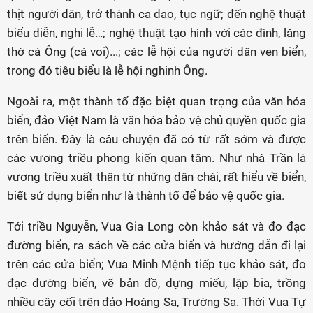
thịt người dân, trở thành ca dao, tục ngữ; đến nghệ thuật
biểu diễn, nghi lễ…; nghệ thuật tạo hình với các đình, lăng
thờ cá Ông (cá voi)...; các lễ hội của người dân ven biển,
trong đó tiêu biểu là lễ hội nghinh Ông.
Ngoài ra, một thành tố đặc biệt quan trọng của văn hóa
biển, đảo Việt Nam là văn hóa bảo vệ chủ quyền quốc gia
trên biển. Đây là câu chuyện đã có từ rất sớm và được
các vương triều phong kiến quan tâm. Như nhà Trần là
vương triều xuất thân từ những dân chài, rất hiểu về biển,
biết sử dụng biển như là thành tố để bảo vệ quốc gia.
Tới triều Nguyễn, Vua Gia Long còn khảo sát và đo đạc
đường biển, ra sách về các cửa biển và hướng dẫn đi lại
trên các cửa biển; Vua Minh Mệnh tiếp tục khảo sát, đo
đạc đường biển, vẽ bản đồ, dựng miếu, lập bia, trồng
nhiều cây cối trên đảo Hoàng Sa, Trường Sa. Thời Vua Tự