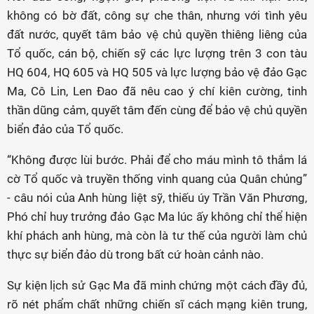
không có bờ đất, công sự che thân, nhưng với tình yêu
đất nước, quyết tâm bảo vệ chủ quyền thiêng liêng của
Tổ quốc, cán bộ, chiến sỹ các lực lượng trên 3 con tàu
HQ 604, HQ 605 và HQ 505 và lực lượng bảo vệ đảo Gạc
Ma, Cô Lin, Len Đao đã nêu cao ý chí kiên cường, tinh
thần dũng cảm, quyết tâm đến cùng để bảo vệ chủ quyền
biển đảo của Tổ quốc.
“Không được lùi bước. Phải để cho máu mình tô thắm lá
cờ Tổ quốc và truyền thống vinh quang của Quân chủng”
- câu nói của Anh hùng liệt sỹ, thiếu úy Trần Văn Phương,
Phó chỉ huy trưởng đảo Gạc Ma lúc ấy không chỉ thể hiện
khí phách anh hùng, mà còn là tư thế của người làm chủ
thực sự biển đảo dù trong bất cứ hoàn cảnh nào.
Sự kiện lịch sử Gạc Ma đã minh chứng một cách đầy đủ,
rõ nét phẩm chất những chiến sĩ cách mạng kiên trung,