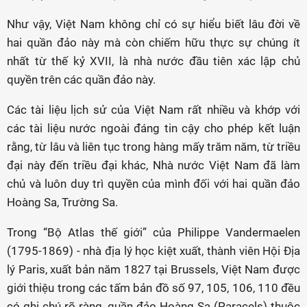
Như vậy, Việt Nam không chỉ có sự hiểu biết lâu đời về
hai quần đảo này mà còn chiếm hữu thực sự chúng ít
nhất từ thế kỷ XVII, là nhà nước đầu tiên xác lập chủ
quyền trên các quần đảo này.
Các tài liệu lịch sử của Việt Nam rất nhiều và khớp với
các tài liệu nước ngoài đáng tin cậy cho phép kết luận
rằng, từ lâu và liên tục trong hàng mấy trăm năm, từ triều
đại này đến triều đại khác, Nhà nước Việt Nam đã làm
chủ và luôn duy trì quyền của mình đối với hai quần đảo
Hoàng Sa, Trường Sa.
Trong “Bộ Atlas thế giới” của Philippe Vandermaelen
(1795-1869) - nhà địa lý học kiệt xuất, thành viên Hội Địa
lý Paris, xuất bản năm 1827 tại Brussels, Việt Nam được
giới thiệu trong các tấm bản đồ số 97, 105, 106, 110 đều
có ghi chú rõ ràng, quần đảo Hoàng Sa (Paracels) thuộc