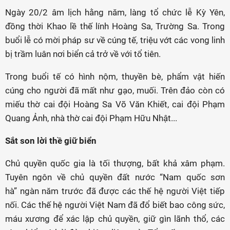
Ngày 20/2 âm lịch hằng năm, làng tổ chức lễ Kỳ Yên,
đồng thời Khao lề thế lính Hoàng Sa, Trường Sa. Trong
buổi lễ có mời pháp sư về cúng tế, triệu vớt các vong linh
bị trầm luân nơi biển cả trở về với tổ tiên.
Trong buổi tế có hình nộm, thuyền bè, phẩm vật hiến
cúng cho người đã mất như gạo, muối. Trên đảo còn có
miếu thờ cai đội Hoàng Sa Võ Văn Khiết, cai đội Phạm
Quang Ảnh, nhà thờ cai đội Phạm Hữu Nhật...
Sắt son lời thề giữ biển
Chủ quyền quốc gia là tối thượng, bất khả xâm phạm.
Tuyên ngôn về chủ quyền đất nước “Nam quốc sơn
hà” ngàn năm trước đã được các thế hệ người Việt tiếp
nối. Các thế hệ người Việt Nam đã đổ biết bao công sức,
máu xương để xác lập chủ quyền, giữ gìn lãnh thổ, các