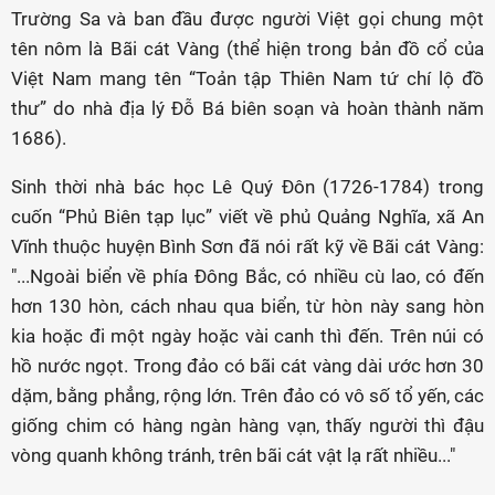
Trường Sa và ban đầu được người Việt gọi chung một
tên nôm là Bãi cát Vàng (thể hiện trong bản đồ cổ của
Việt Nam mang tên “Toản tập Thiên Nam tứ chí lộ đồ
thư” do nhà địa lý Đỗ Bá biên soạn và hoàn thành năm
1686).
Sinh thời nhà bác học Lê Quý Ðôn (1726-1784) trong
cuốn “Phủ Biên tạp lục” viết về phủ Quảng Nghĩa, xã An
Vĩnh thuộc huyện Bình Sơn đã nói rất kỹ về Bãi cát Vàng:
"...Ngoài biển về phía Ðông Bắc, có nhiều cù lao, có đến
hơn 130 hòn, cách nhau qua biển, từ hòn này sang hòn
kia hoặc đi một ngày hoặc vài canh thì đến. Trên núi có
hồ nước ngọt. Trong đảo có bãi cát vàng dài ước hơn 30
dặm, bằng phẳng, rộng lớn. Trên đảo có vô số tổ yến, các
giống chim có hàng ngàn hàng vạn, thấy người thì đậu
vòng quanh không tránh, trên bãi cát vật lạ rất nhiều..."