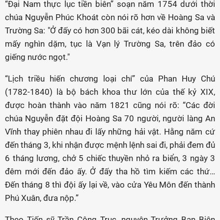
“Ðại Nam thực lục tiền biên” soạn năm 1754 dưới thời
chúa Nguyễn Phúc Khoát còn nói rõ hơn về Hoàng Sa và
Trường Sa: "Ở đấy có hơn 300 bãi cát, kéo dài không biết
mấy nghìn dặm, tục là Vạn lý Trường Sa, trên đảo có
giếng nước ngọt."
“Lịch triều hiến chương loại chí” của Phan Huy Chú
(1782-1840) là bộ bách khoa thư lớn của thế kỷ XIX,
được hoàn thành vào năm 1821 cũng nói rõ: “Các đời
chúa Nguyễn đặt đội Hoàng Sa 70 người, người làng An
Vĩnh thay phiên nhau đi lấy những hải vật. Hằng năm cứ
đến tháng 3, khi nhận được mệnh lệnh sai đi, phải đem đủ
6 tháng lương, chở 5 chiếc thuyền nhỏ ra biển, 3 ngày 3
đêm mới đến đảo ấy. Ở đấy tha hồ tìm kiếm các thứ…
Đến tháng 8 thì đội ấy lại về, vào cửa Yêu Môn đến thành
Phú Xuân, đưa nộp.”
Theo Tiến sỹ Trần Công Trục, nguyên Trưởng Ban Biên