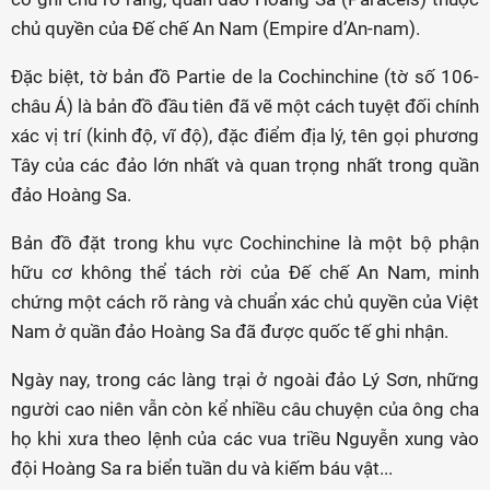
chủ quyền của Đế chế An Nam (Empire d’An-nam).
Đặc biệt, tờ bản đồ Partie de la Cochinchine (tờ số 106-
châu Á) là bản đồ đầu tiên đã vẽ một cách tuyệt đối chính
xác vị trí (kinh độ, vĩ độ), đặc điểm địa lý, tên gọi phương
Tây của các đảo lớn nhất và quan trọng nhất trong quần
đảo Hoàng Sa.
Bản đồ đặt trong khu vực Cochinchine là một bộ phận
hữu cơ không thể tách rời của Đế chế An Nam, minh
chứng một cách rõ ràng và chuẩn xác chủ quyền của Việt
Nam ở quần đảo Hoàng Sa đã được quốc tế ghi nhận.
Ngày nay, trong các làng trại ở ngoài đảo Lý Sơn, những
người cao niên vẫn còn kể nhiều câu chuyện của ông cha
họ khi xưa theo lệnh của các vua triều Nguyễn xung vào
đội Hoàng Sa ra biển tuần du và kiếm báu vật...