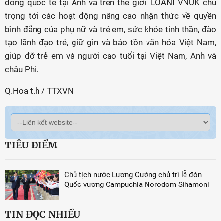
đồng quốc tế tại Anh và trên thế giới. LOANI VNUK chú
trọng tới các hoạt động nâng cao nhận thức về quyền
bình đẳng của phụ nữ và trẻ em, sức khỏe tinh thần, đào
tạo lãnh đạo trẻ, giữ gìn và bảo tồn văn hóa Việt Nam,
giúp đỡ trẻ em và người cao tuổi tại Việt Nam, Anh và
châu Phi.
Q.Hoa t.h / TTXVN
TIÊU ĐIỂM
Chủ tịch nước Lương Cường chủ trì lễ đón
Quốc vương Campuchia Norodom Sihamoni
TIN ĐỌC NHIỀU