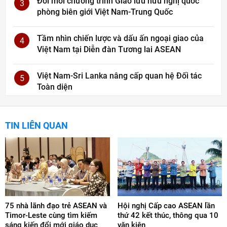
Đổi mới chương trình Giao lưu hữu nghị quốc
3
phòng biên giới Việt Nam-Trung Quốc
Tầm nhìn chiến lược và dấu ấn ngoại giao của
4
Việt Nam tại Diễn đàn Tương lai ASEAN
Việt Nam-Sri Lanka nâng cấp quan hệ Đối tác
5
Toàn diện
TIN LIÊN QUAN
75 nhà lãnh đạo trẻ ASEAN và
Hội nghị Cấp cao ASEAN lần
Timor-Leste cùng tìm kiếm
thứ 42 kết thúc, thông qua 10
sáng kiến đổi mới giáo dục
văn kiện