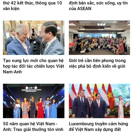
thứ 42 kết thúc, thông qua 10
định bản sắc, sức sống, uy tín
văn kiện
của ASEAN
Tạo xung lực mới cho quan hệ
Giới trẻ cần tiên phong trong
hợp tác đối tác chiến lược Việt
việc phá bỏ định kiến về giới
Nam-Anh
50 năm quan hệ Việt Nam -
Luxembourg truyền cảm hứng
Anh: Trao giải thưởng tôn vinh
để Việt Nam xây dựng đất