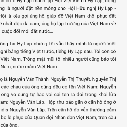
h cư ở Hy Lạp thành lập Hội Việt kiều ở Hy Lạp, động
ng là người đặt nền móng cho Hội Hữu nghị Hy Lạp -
ội là kêu gọi ủng hộ, giúp đỡ Việt Nam khôi phục đất
đề chất độc da cam; ủng hộ lập trường của Việt Nam về
g cuộc đổi mới đất nước…
ng tại Hy Lạp nhưng tôi vẫn thấy mình là người Việt
ghĩ bằng tiếng Việt trước, tiếng Hy Lạp sau. Tôi còn có
ng Việt Nam. Trông mặt mũi tôi nhiều người cũng bảo tôi
ệt Nam, nước mắm Việt Nam...
ọ là Nguyễn Văn Thành, Nguyễn Thị Thuyết, Nguyễn Thị
 các cháu của ông cũng đều có tên Việt Nam: Nguyễn
ông vô cùng tự hào với cái tên ra đời trong khói lửa
 Nam: Nguyễn Văn Lập. Hộp thư báo gắn ở căn hộ ông ở
tidis Nguyễn Văn Lập. Trên căn hộ đó vẫn thường cắm
 bộ lễ phục của Quân đội Nhân dân Việt Nam, trên cầu
 của ông.