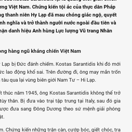
ơng Việt Nam. Chứng kiến tội ác của thực dân Pháp
àng thanh niên Hy Lạp đã mau chóng giác ngộ, quyết
h nghĩa và trở thành người nước ngoài đầu tiên và
nhận danh hiệu Anh hùng Lực lượng Vũ trang Nhân
rong hàng ngũ kháng chiến Việt Nam
 Hy Lạp bị Đức đánh chiếm. Kostas Sarantidis khi đó mới
ức lao động khổ sai. Trên đường đi, ông may mắn trốn
 tàu qua lại vùng biên giới Nam Tư – Hi Lạp.
ết thúc năm 1945, ông Kostas Sarantidis không thể trở
y thân. Bị đưa vào trại tập trung tại Italy, sau đó gia
được đưa sang Đông Dương theo sứ mệnh giải phóng
hật.
. Chứng kiến những trận càn, cướp bóc, giết chóc, tra