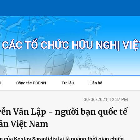
P CÁC TỔ CHỨC HỮU NGHỊ VI
ị
Công tác PCPNN
Tư liệu
Liên hệ
+
30/06/2021, 12:37 PM
ễn Văn Lập - người bạn quốc tế
ân Việt Nam
n của Kostas Sarantidis lại là quãng thời gian chiến