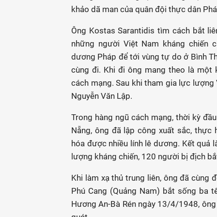
khảo dã man của quân đội thực dân Pháp,
Ông Kostas Sarantidis tìm cách bắt liê
những người Việt Nam kháng chiến ch
dương Pháp để tới vùng tự do ở Bình Th
cùng đi. Khi đi ông mang theo là một
cách mạng. Sau khi tham gia lực lượng V
Nguyễn Văn Lập.
Trong hàng ngũ cách mạng, thời kỳ đầ
Nẵng, ông đã lập công xuất sắc, thực 
hóa được nhiều lính lê dương. Kết quả 
lượng kháng chiến, 120 người bị địch b
Khi làm xạ thủ trung liên, ông đã cùng 
Phú Cang (Quảng Nam) bắt sống ba tên
Hương An-Bà Rén ngày 13/4/1948, ông c