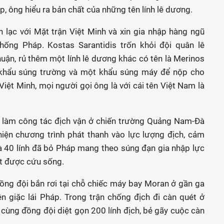
 ông hiểu ra bản chất của những tên lính lê dương.
n lạc với Mặt trận Việt Minh và xin gia nhập hàng ngũ
ống Pháp. Kostas Sarantidis trốn khỏi đội quân lê
uận, rủ thêm một lính lê dương khác có tên là Merinos
 khẩu súng trường và một khẩu súng máy để nộp cho
iệt Minh, mọi người gọi ông là với cái tên Việt Nam là
u làm công tác địch vận ở chiến trường Quảng Nam-Đà
hiện chương trình phát thanh vào lực lượng địch, cảm
là 40 lính đã bỏ Pháp mang theo súng đạn gia nhập lực
ắt được cứu sống.
đồng đội bắn rơi tại chỗ chiếc máy bay Moran ở gần ga
 giặc lái Pháp. Trong trận chống địch đi càn quét ở
ùng đồng đội diệt gọn 200 lính địch, bẻ gãy cuộc càn