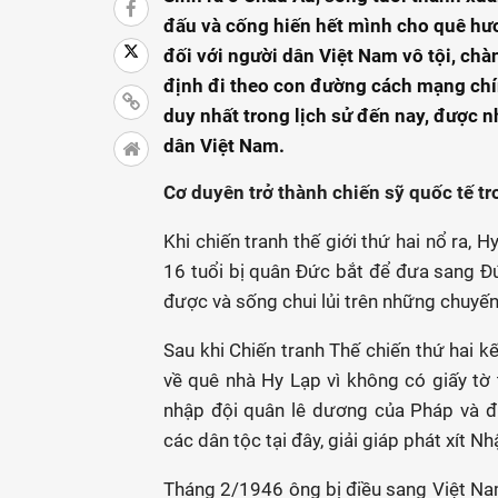
đấu và cống hiến hết mình cho quê hư
đối với người dân Việt Nam vô tội, ch
định đi theo con đường cách mạng chín
duy nhất trong lịch sử đến nay, được 
dân Việt Nam.
Cơ duyên trở thành chiến sỹ quốc tế t
Khi chiến tranh thế giới thứ hai nổ ra,
16 tuổi bị quân Đức bắt để đưa sang Đ
được và sống chui lủi trên những chuyến
Sau khi Chiến tranh Thế chiến thứ hai k
về quê nhà Hy Lạp vì không có giấy tờ tù
nhập đội quân lê dương của Pháp và 
các dân tộc tại đây, giải giáp phát xít N
Tháng 2/1946 ông bị điều sang Việt Nam