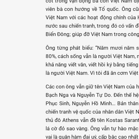
cốt trong vận động bà con Việt Nam địn
viên bà con hướng về Tổ quốc. Ông cũ
Việt Nam với các hoạt động chính của H
nước sau chiến tranh, trong đó có vấn 
Biển Đông; giúp đỡ Việt Nam trong côn
Ông từng phát biểu: “Năm mươi năm số
80%, cách sống vẫn là người Việt Nam, n
khả năng viết văn, viết hồi ký bằng tiế
là người Việt Nam. Vì tôi đã ăn cơm Vi
Các con ông vẫn giữ tên Việt Nam của h
Bạch Nga và Nguyễn Tự Do. Đến thế hệ
Phục Sinh, Nguyễn Hồ Minh... Bản thân 
chiến tranh vệ quốc của nhân dân Việt
thủ đô Athens vẫn đề tên Kostas Saran
lá cờ đỏ sao vàng. Ông vẫn tự hào mặc
vai là quân hàm đại uý, cấp bậc cao nhất