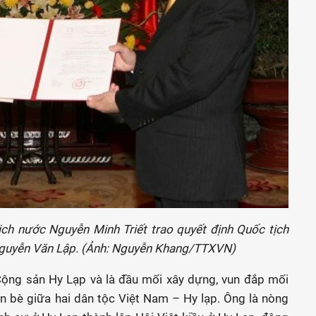
ịch nước Nguyễn Minh Triết trao quyết định Quốc tịch
 Nguyễn Văn Lập. (Ảnh: Nguyễn Khang/TTXVN)
Cộng sản Hy Lạp và là đầu mối xây dựng, vun đắp mối
ạn bè giữa hai dân tộc Việt Nam – Hy lạp. Ông là nòng