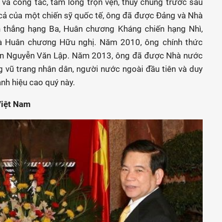
 và công tác, tấm lòng trọn vẹn, thủy chung trước sau
 cả của một chiến sỹ quốc tế, ông đã được Đảng và Nhà
 thắng hạng Ba, Huân chương Kháng chiến hạng Nhì,
à Huân chương Hữu nghị. Năm 2010, ông chính thức
ên Nguyễn Văn Lập. Năm 2013, ông đã được Nhà nước
 vũ trang nhân dân, người nước ngoài đầu tiên và duy
anh hiệu cao quý này.
i
ệ
t Nam