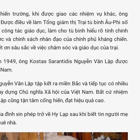
hiến trường, khi được giao các nhiệm vụ khác, ông
Được điều về làm Tổng giám thị Trại tù binh Âu-Phi số
công tác giáo dục, làm cho tù binh hiểu rõ tính chính
c và chính sách nhân đạo của chính phủ kháng chiến.
ết ơn sâu sắc về việc chăm sóc và giáo dục của trại.
ăm 1949, ông Kostas Sarantidis Nguyễn Văn Lập được
t Nam.
yễn Văn Lập tập kết ra miền Bắc và tiếp tục có nhiều
y dựng Chủ nghĩa Xã hội của Việt Nam. Bất cứ nhiệm
Lập cũng tận tâm cống hiến, đạt hiệu quả cao.
đình xin phép trở về Hy Lạp sau khi biết tin người mẹ
quê nhà.