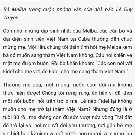
Bà Melba trong cuộc phỏng vấn của nhà báo Lê Duy
Truyền
Còn nhớ, những dịp sinh nhật của Melba, các cán bộ và
đại diện sinh viên Việt Nam tại Cuba thường đến chúc
mừng mẹ. Một lần, chúng tôi thân tình hỏi mẹ Melba xem
bà có muốn sang thăm Việt Nam không. Câu hỏi khiến vẻ
mặt mẹ đượm buồn. Rồi bà khẩn khoản: “Các con nói với
Fidel cho mẹ với, để Fidel cho mẹ sang thăm Việt Nam!”.
Thương mẹ quá, một mong muốn cuối đời mà không
thực hiện được! Chúng tôi rưng rung, ân hận vì đã khơi
một nỗi buồn, nỗi trăn trở ở mẹ! Lẽ nào Fidel lại không
muốn cho mẹ trở lại thăm Việt Nam? Nhưng đúng là ở
tuổi 80 rồi, mẹ không còn đủ sức vượt nửa vòng Trái đất
để trở lại với nơi mẹ rất đỗi yêu thương, nơi gắn bó mẹ
với biết bao kỷ niệm về đất nước, con người, về những lần