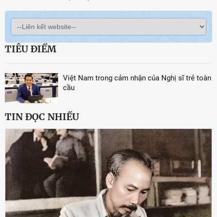
TIÊU ĐIỂM
Việt Nam trong cảm nhận của Nghị sĩ trẻ toàn
cầu
TIN ĐỌC NHIỀU