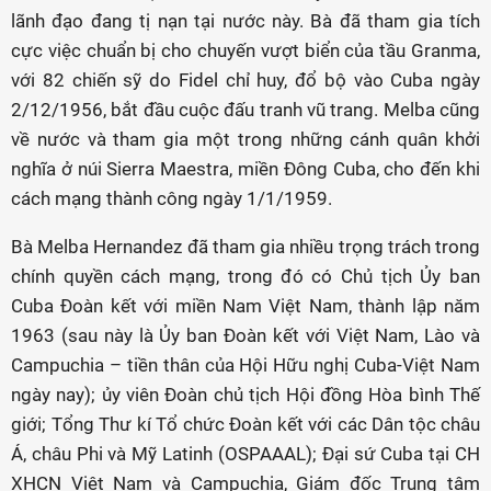
lãnh đạo đang tị nạn tại nước này. Bà đã tham gia tích
cực việc chuẩn bị cho chuyến vượt biển của tầu Granma,
với 82 chiến sỹ do Fidel chỉ huy, đổ bộ vào Cuba ngày
2/12/1956, bắt đầu cuộc đấu tranh vũ trang. Melba cũng
về nước và tham gia một trong những cánh quân khởi
nghĩa ở núi Sierra Maestra, miền Đông Cuba, cho đến khi
cách mạng thành công ngày 1/1/1959.
Bà Melba Hernandez đã tham gia nhiều trọng trách trong
chính quyền cách mạng, trong đó có Chủ tịch Ủy ban
Cuba Đoàn kết với miền Nam Việt Nam, thành lập năm
1963 (sau này là Ủy ban Đoàn kết với Việt Nam, Lào và
Campuchia – tiền thân của Hội Hữu nghị Cuba-Việt Nam
ngày nay); ủy viên Đoàn chủ tịch Hội đồng Hòa bình Thế
giới; Tổng Thư kí Tổ chức Đoàn kết với các Dân tộc châu
Á, châu Phi và Mỹ Latinh (OSPAAAL); Đại sứ Cuba tại CH
XHCN Việt Nam và Campuchia, Giám đốc Trung tâm