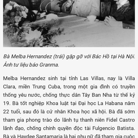
Bà Melba Hernandez (trái) gặp gỡ với Bác Hồ tại Hà Nội.
Ảnh tư liệu báo Granma.
Melba Hernandez sinh tại tỉnh Las Villas, nay là Villa
Clara, miền Trung Cuba, trong một gia đình có truyền
thống yêu nước, chống thực dân Tây Ban Nha từ thế kỷ
19. Bà tốt nghiệp Khoa luật tại Đại học La Habana năm
22 tuổi, sau đó là cử nhân Khoa học xã hội. Bà đã sớm
tham gia phong trào do lãnh tụ thanh niên Fidel Castro
lãnh đạo, chống chính quyền độc tài Fulgencio Batista.
Bà và Haydee Santamaria là hai phụ nữ đã tham gia cuộc