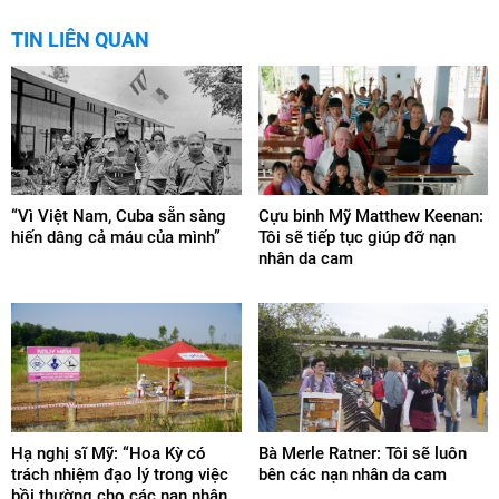
TIN LIÊN QUAN
“Vì Việt Nam, Cuba sẵn sàng
Cựu binh Mỹ Matthew Keenan:
hiến dâng cả máu của mình”
Tôi sẽ tiếp tục giúp đỡ nạn
nhân da cam
Hạ nghị sĩ Mỹ: “Hoa Kỳ có
Bà Merle Ratner: Tôi sẽ luôn
trách nhiệm đạo lý trong việc
bên các nạn nhân da cam
bồi thường cho các nạn nhân