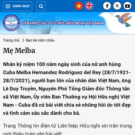
DANH MỤC
LIÊN HIỆP CÁC TỔ CHỨC HỮU NGHỊ VIỆT NAM
Trang chủ
Bạn bè năm châu
Mẹ Melba
Nhân kỷ niệm 100 năm ngày sinh của nữ anh hùng
Cuba Melba Hernandez Rodriguez del Rey (28/7/1921-
28/7/2021), người bạn lớn của nhân dân Việt Nam, ông
Lê Duy Truyền, Nguyên Phó Tổng Giám đốc Thông tấn
xã Việt Nam, Ủy viên Ban Thường vụ Hội Hữu nghị Việt
Nam - Cuba đã có bài viết chia sẻ những hồi ức tốt đẹp
và tình cảm sâu sắc dành cho bà.
Trang Thông tin điện tử Liên hiệp Hữu nghị xin trân trọng
giới thiệu toàn văn bài viết: