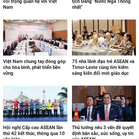
coi trọng quan hệ với Việt
tịch Đảng "Nước Nga Thống
Nam
nhất"
Việt Nam chung tay đóng góp
75 nhà lãnh đạo trẻ ASEAN và
cho hòa bình, phát triển bền
Timor-Leste cùng tìm kiếm
vững
sáng kiến đổi mới giáo dục
Hội nghị Cấp cao ASEAN lần
Thủ tướng nêu 3 vấn đề quyết
thứ 42 kết thúc, thông qua 10
định bản sắc, sức sống, uy tín