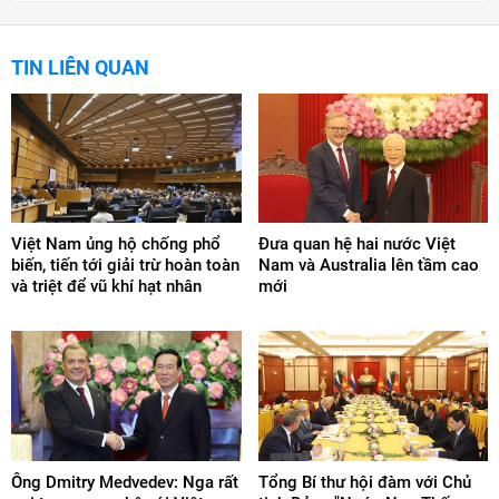
TIN LIÊN QUAN
Việt Nam ủng hộ chống phổ
Đưa quan hệ hai nước Việt
biến, tiến tới giải trừ hoàn toàn
Nam và Australia lên tầm cao
và triệt để vũ khí hạt nhân
mới
Ông Dmitry Medvedev: Nga rất
Tổng Bí thư hội đàm với Chủ