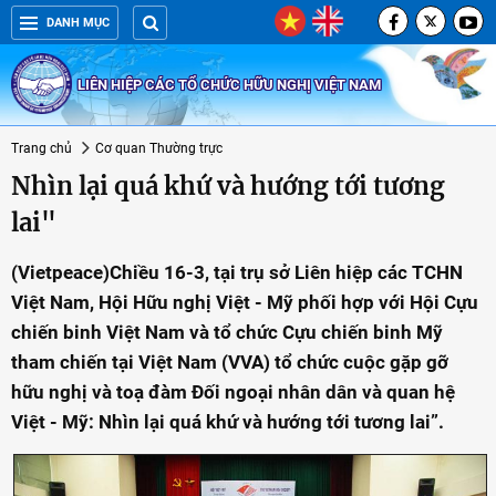
DANH MỤC
LIÊN HIỆP CÁC TỔ CHỨC HỮU NGHỊ VIỆT NAM
Trang chủ
Cơ quan Thường trực
Nhìn lại quá khứ và hướng tới tương
lai"
(Vietpeace)Chiều 16-3, tại trụ sở Liên hiệp các TCHN
Việt Nam, Hội Hữu nghị Việt - Mỹ phối hợp với Hội Cựu
chiến binh Việt Nam và tổ chức Cựu chiến binh Mỹ
tham chiến tại Việt Nam (VVA) tổ chức cuộc gặp gỡ
hữu nghị và toạ đàm Đối ngoại nhân dân và quan hệ
Việt - Mỹ: Nhìn lại quá khứ và hướng tới tương lai”.