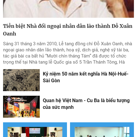
Tiễn biệt Nhà đối ngoại nhân dân lão thành Đỗ Xuân
Oanh
Sáng 31 tháng 3 năm 2010, Lễ tang đồng chí Đỗ Xuân Oanh, nhà
ngoại giao nhân dân lão thành, hoạ sỹ, dịch giả, nghệ sỹ tài ba,
tác giả bài ca bất hủ “Mười chín tháng Tám” đã được tổ chức
trọng thể tại Nhà tang lễ Quốc gia số 5 Trần Thánh Tông, Hà
Nội. Sau đây, xin giới thiệu toàn văn Điếu văn tiễn biệt đồng chí
Kỷ niệm 50 năm kết nghĩa Hà Nội-Huế-
Đỗ Xuân Oanh do đồng chí Vũ Xuân Hồng, Bí thư Đảng đoàn,
Chủ tịch Liên hiệp các tổ chức hữu nghị Việt Nam – Trưởng Ban
Sài Gòn
Lễ tang đọc:
Quan hệ Việt Nam - Cu Ba là biểu tượng
của sức mạnh