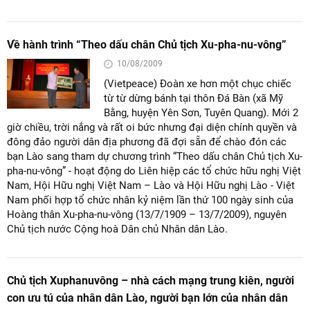
Về hành trình “Theo dấu chân Chủ tịch Xu-pha-nu-vông”
10/08/2009
(Vietpeace) Đoàn xe hơn một chục chiếc
từ từ dừng bánh tại thôn Đá Bàn (xã Mỹ
Bằng, huyện Yên Sơn, Tuyên Quang). Mới 2
giờ chiều, trời nắng và rất oi bức nhưng đại diện chính quyền và
đông đảo người dân địa phương đã đợi sẵn để chào đón các
bạn Lào sang tham dự chương trình “Theo dấu chân Chủ tịch Xu-
pha-nu-vông” - hoạt động do Liên hiệp các tổ chức hữu nghị Việt
Nam, Hội Hữu nghị Việt Nam – Lào và Hội Hữu nghị Lào - Việt
Nam phối hợp tổ chức nhân kỷ niệm lần thứ 100 ngày sinh của
Hoàng thân Xu-pha-nu-vông (13/7/1909 – 13/7/2009), nguyên
Chủ tịch nước Cộng hoà Dân chủ Nhân dân Lào.
Chủ tịch Xuphanuvông – nhà cách mạng trung kiên, người
con ưu tú của nhân dân Lào, người bạn lớn của nhân dân