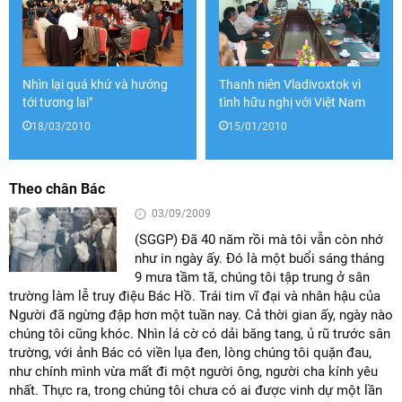
Nhìn lại quá khứ và hướng
Thanh niên Vladivoxtok vì
tới tương lai"
tình hữu nghị với Việt Nam
18/03/2010
15/01/2010
Theo chân Bác
03/09/2009
(SGGP) Đã 40 năm rồi mà tôi vẫn còn nhớ
như in ngày ấy. Đó là một buổi sáng tháng
9 mưa tầm tã, chúng tôi tập trung ở sân
trường làm lễ truy điệu Bác Hồ. Trái tim vĩ đại và nhân hậu của
Người đã ngừng đập hơn một tuần nay. Cả thời gian ấy, ngày nào
chúng tôi cũng khóc. Nhìn lá cờ có dải băng tang, ủ rũ trước sân
trường, với ảnh Bác có viền lụa đen, lòng chúng tôi quặn đau,
như chính mình vừa mất đi một người ông, người cha kính yêu
nhất. Thực ra, trong chúng tôi chưa có ai được vinh dự một lần