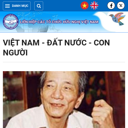
DANH MỤC
LIÊN HIỆP CÁC TỔ CHỨC HỮU NGHỊ VIỆT NAM
VIỆT NAM - ĐẤT NƯỚC - CON
NGƯỜI