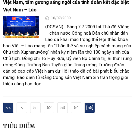
Việt Nam, tấm gương sáng ngời của tình đoàn kết đặc biệt
Việt Nam – Lào
16/07/2009
(ĐCSVN) - Sáng 7-7-2009 tại Thủ đô Viêng
– chăn nước Cộng hoà Dân chủ nhân dân
Lào đã khai mạc trọng thể Hội thảo khoa
học Việt – Lào mang tên “Thân thế và sự nghiệp cách mạng của
Chủ tịch Xuphanuvông” nhân kỷ niệm lần thứ 100 ngày sinh của
Chủ tịch. Đồng chí Tô Huy Rứa, Uỷ viên Bộ Chính trị, Bí thư Trung
ương Đảng, Trưởng Ban Tuyên giáo Trung ương, Trưởng đoàn
cán bộ cao cấp Việt Nam dự Hội thảo đã có bài phát biểu chào
mừng. Báo điện tử Đảng Cộng sản Việt Nam xin trân trọng giới
thiệu cùng bạn đọc.
<<
<
51
52
53
54
[55]
TIÊU ĐIỂM